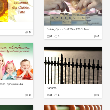
DzieÅ„ Ojca - DziÄ™kujÄ™ Ci Tato!
0
6
3
0
ana, specjalnie dla
Zaduma
0
8
4
0