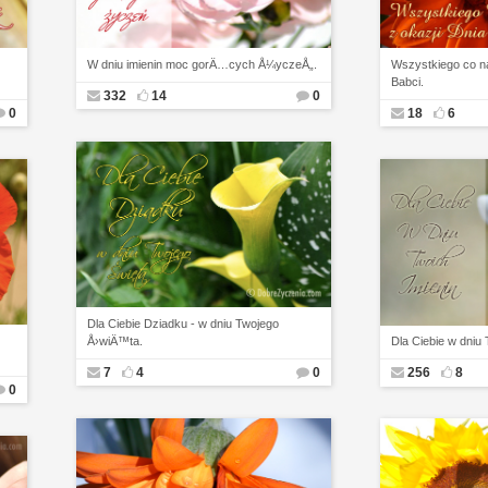
W dniu imienin moc gorÄ…cych Å¼yczeÅ„.
Wszystkiego co na
Babci.
332
14
0
0
18
6
Dla Ciebie Dziadku - w dniu Twojego
Å›wiÄ™ta.
Dla Ciebie w dniu 
7
4
0
256
8
0