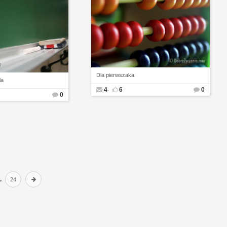
Dla pierwszaka
la
4
6
0
0
..
24