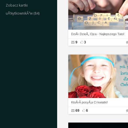
Zobacz kartki
uÅ¼ytkownikÃ³w (84)
DziÅ› DzieÅ„ Ojca - Najlepszego Tato!
9
3
KtoÅ›Â posyÅ‚a Ci kwiatki!
69
6