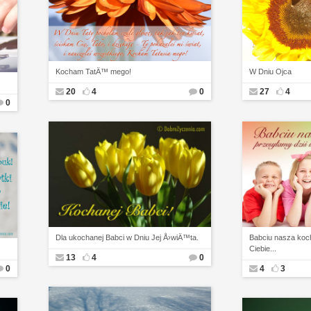
Kocham TatÄ™ mego!
W Dniu Ojca
20
4
0
27
4
0
Dla ukochanej Babci w Dniu Jej Å›wiÄ™ta.
Babciu nasza koch
Ciebie...
13
4
0
0
4
3