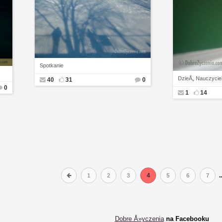
Spotkanie
DzieÅ„ Nauczycie
40
31
0
0
1
14
4
.
1
2
3
5
6
7
Dobre Å»yczenia
na Facebooku