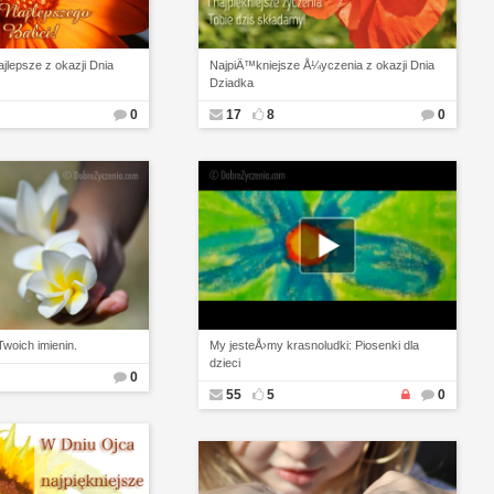
jlepsze z okazji Dnia
NajpiÄ™kniejsze Å¼yczenia z okazji Dnia
Dziadka
0
17
8
0
Twoich imienin.
My jesteÅ›my krasnoludki: Piosenki dla
dzieci
0
55
5
0