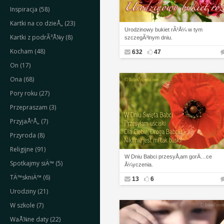
Inspiracja (58)
Kartki na co dzieÅ„ (23)
Urodzinowy bukiet rÃ³Å¼ w tym
Kartki z podrÃ³Å¼y (8)
szczegÃ³lnym dniu.
Kocham (48)
632
47
On (17)
Ona (68)
Pory roku (27)
Przepraszam (3)
PrzyjaÅºÅ„ (7)
Przyroda (8)
Religijne (91)
W Dniu Babci przesyÅ‚am gorÄ…ce
Spotkajmy siÄ™ (5)
Å¼yczenia.
TÄ™skniÄ™ (6)
13
6
Urodziny (21)
W szkole (7)
WaÅ¼ne daty (22)