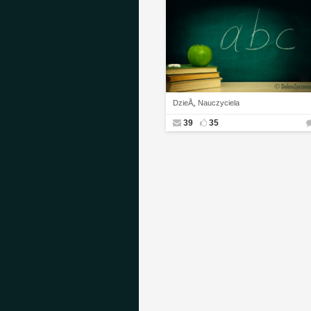
DzieÅ„ Nauczyciela
39
35