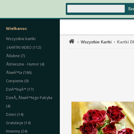
Wielkanoc
Wszystkie kartki
Wszystkie Kartki
Kartki 
:) KARTKI VIDEO (112)
Åšlubne (7)
Åšmieszne - Humor (4)
ÅšwiÄ™ta (186)
Cierpienie (9)
DziÄ™kujÄ™ (17)
DzieÅ„ ÅšwiÄ™tego Patryka
(4)
Dzieci (14)
Gratulacje (14)
Imieniny (24)