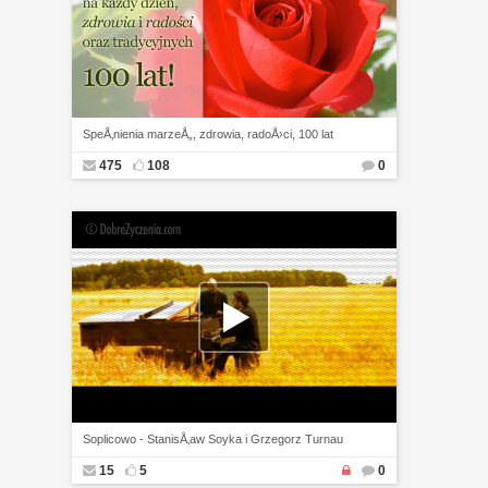
SpeÅ‚nienia marzeÅ„, zdrowia, radoÅ›ci, 100 lat
475
108
0
Soplicowo - StanisÅ‚aw Soyka i Grzegorz Turnau
15
5
0