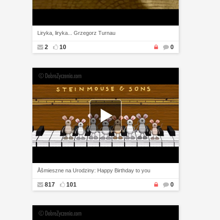
Liryka, liryka... Grzegorz Turnau
2
10
0
Åšmieszne na Urodziny: Happy Birthday to you
817
101
0