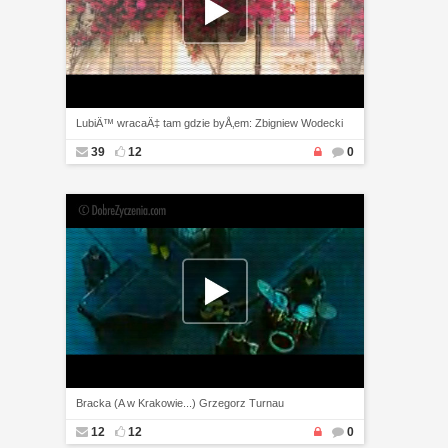
LubiÄ™ wracaÄ‡ tam gdzie byÅ‚em: Zbigniew Wodecki
39
12
0
Bracka (A w Krakowie...) Grzegorz Turnau
12
12
0