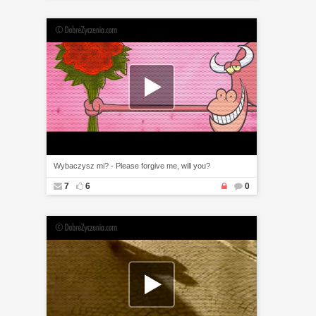
Wybaczysz mi? - Please forgive me, will you?
7
6
0