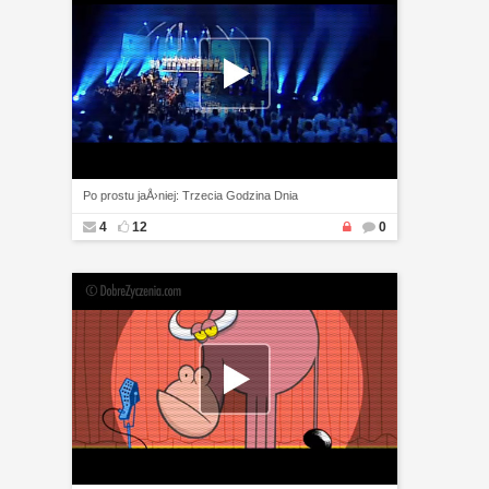
Po prostu jaÅ›niej: Trzecia Godzina Dnia
4
12
0