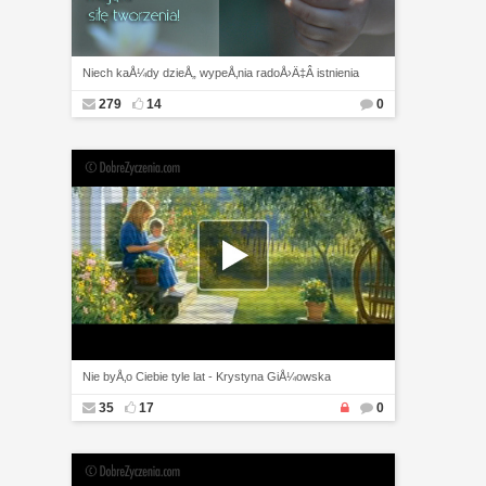
Niech kaÅ¼dy dzieÅ„ wypeÅ‚nia radoÅ›Ä‡Â istnienia
279
14
0
Nie byÅ‚o Ciebie tyle lat - Krystyna GiÅ¼owska
35
17
0