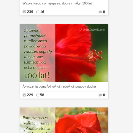
Wszystkiego co najlepsze, dobre i miÅ‚e. 100 lat!
239
16
0
Å»yczenia pomyÅ›lnoÅ›ci, radoÅ›ci, pogody ducha
229
58
0