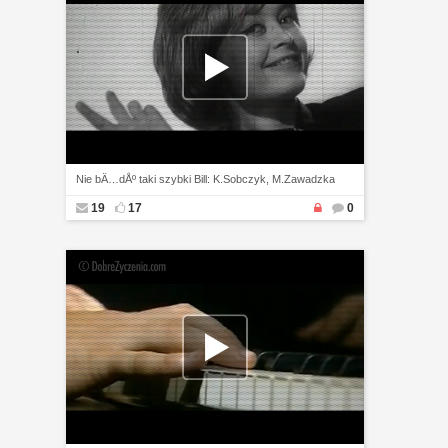
Nie bÄ…dÅº taki szybki Bill: K.Sobczyk, M.Zawadzka
19
17
0