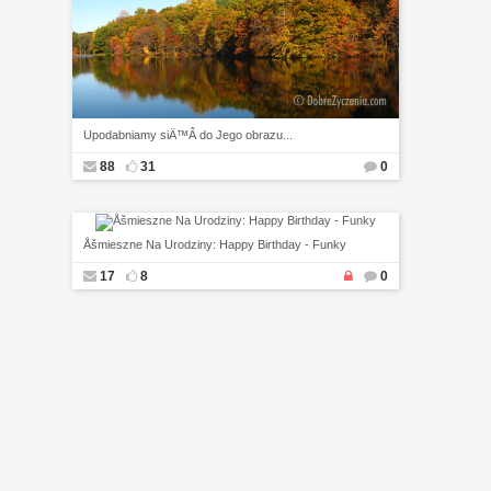
Upodabniamy siÄ™Â do Jego obrazu...
88
31
0
Åšmieszne Na Urodziny: Happy Birthday - Funky
17
8
0