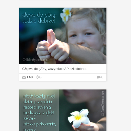
GÅ‚owa do gÃ³ry, wszystko bÄ™dzie dobrze.
148
8
0