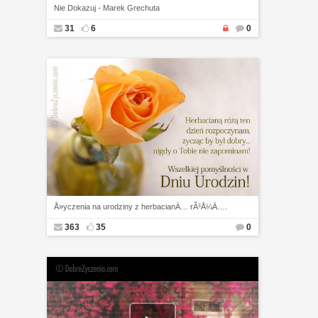
Nie Dokazuj - Marek Grechuta
31
6
0
Å»yczenia na urodziny z herbacianÄ… rÃ³Å¼Ä….
363
35
0