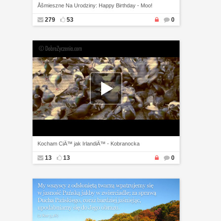
Åšmieszne Na Urodziny: Happy Birthday - Moo!
279
53
0
Kocham CiÄ™ jak IrlandiÄ™ - Kobranocka
13
13
0