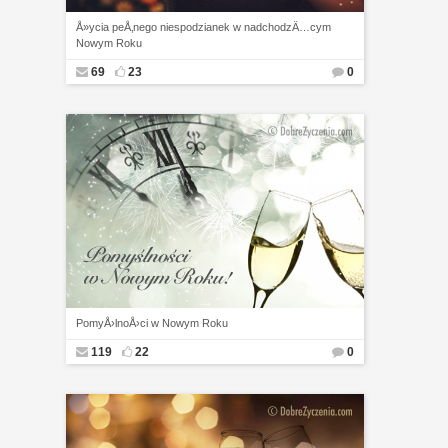
Å»ycia peÅ‚nego niespodzianek w nadchodzÄ…cym
Nowym Roku
69
23
0
PomyÅ›lnoÅ›ci w Nowym Roku
119
22
0