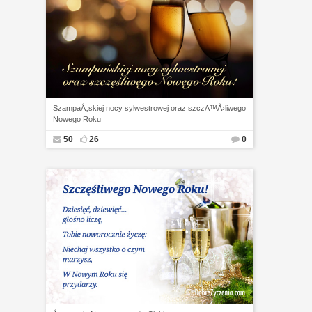
SzampaÅ„skiej nocy sylwestrowej oraz szczÄ™Å›liwego
Nowego Roku
50
26
0