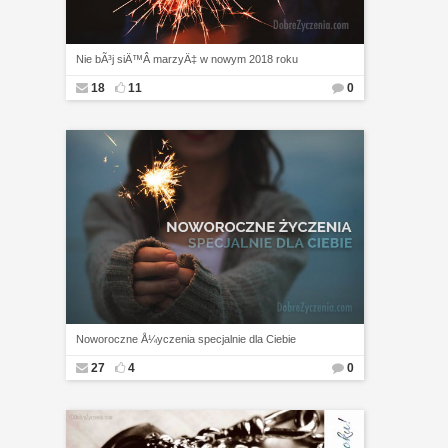
Nie bÃ³j siÄ™Â marzyÄ‡ w nowym 2018 roku
18
11
0
Noworoczne Å¼yczenia specjalnie dla Ciebie
27
4
0