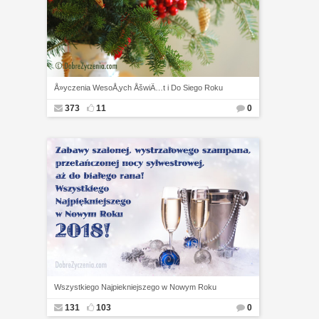
Å»yczenia WesoÅ‚ych ÅšwiÄ…t i Do Siego Roku
373
11
0
Wszystkiego Najpiekniejszego w Nowym Roku
131
103
0