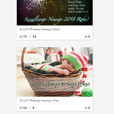
SzczÄ™Å›liwego Nowego Roku!
72
14
0
SzczÄ™Å›liwego Nowego Roku
14
9
0