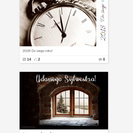
2018! Do siego roku!
14
2
0