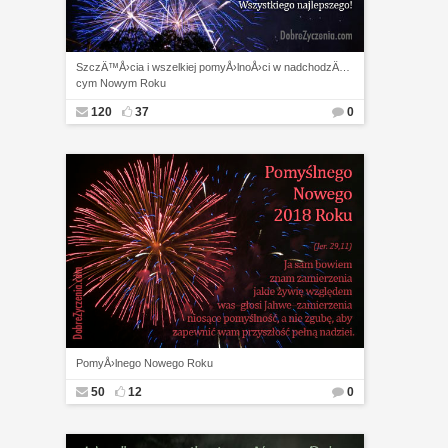
SzczÄ™Å›cia i wszelkiej pomyÅ›lnoÅ›ci w nadchodzÄ…
cym Nowym Roku
120
37
0
PomyÅ›lnego Nowego Roku
50
12
0