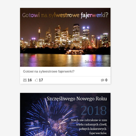
Gotowi na sylwestrowe fajerwerki?
16
17
0