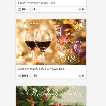
SzczÄ™Å›liwego Nowego Roku
364
42
0
Wszelkiej pomyÅ›lnoÅ›ci w Nowym Roku
1063
78
0