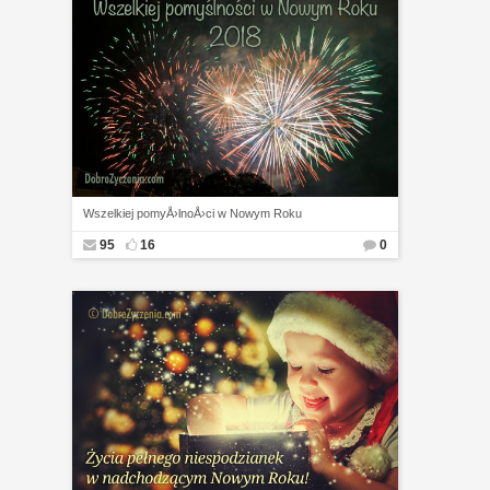
Wszelkiej pomyÅ›lnoÅ›ci w Nowym Roku
95
16
0