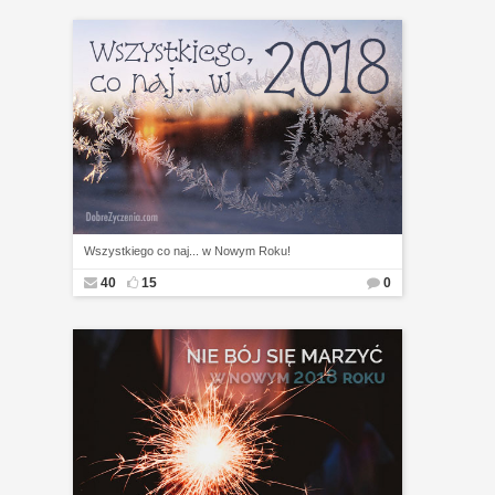
Wszystkiego co naj... w Nowym Roku!
40
15
0