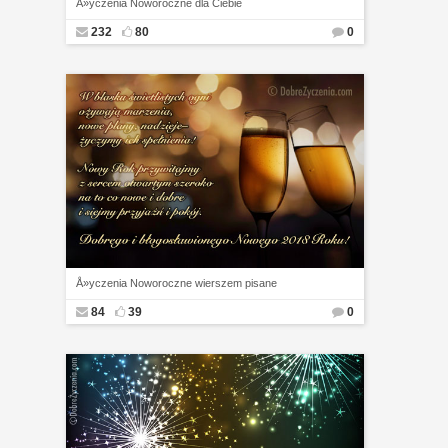
Å»yczenia Noworoczne dla Ciebie
232
80
0
Å»yczenia Noworoczne wierszem pisane
84
39
0