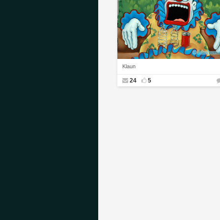
Klaun
24
5