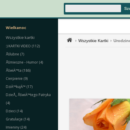
Wielkanoc
Wszystkie kartki
Wszystkie Kartki
Urodzin
:) KARTKI VIDEO (112)
Åšlubne (7)
Åšmieszne - Humor (4)
ÅšwiÄ™ta (186)
Cierpienie (9)
DziÄ™kujÄ™ (17)
DzieÅ„ ÅšwiÄ™tego Patryka
(4)
Dzieci (14)
Gratulacje (14)
Imieniny (24)