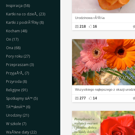
Inspiracja (58)
Kartki na co dzieÅ„ (23)
Urodzinowa rÃ³Å¼a
Kartki z podrÃ³Å¼y (8)
218
16
Kocham (48)
On (17)
Ona (68)
Pory roku (27)
Przepraszam (3)
PrzyjaÅºÅ„ (7)
Przyroda (8)
Religijne (91)
Wszystkiego najlepszego z okazji urodzi
Spotkajmy siÄ™ (5)
277
14
TÄ™skniÄ™ (6)
Urodziny (21)
W szkole (7)
WaÅ¼ne daty (22)