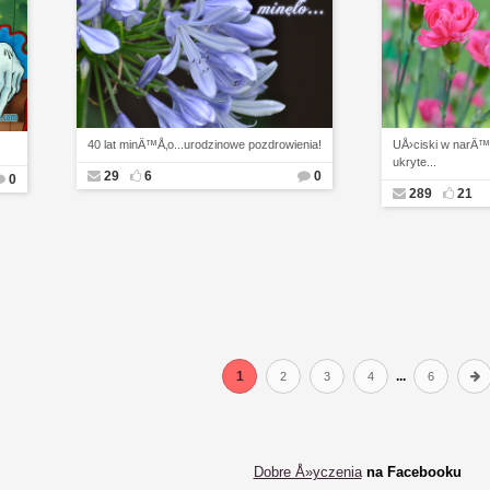
40 lat minÄ™Å‚o...urodzinowe pozdrowienia!
UÅ›ciski w narÄ™
ukryte...
29
6
0
0
289
21
1
...
2
3
4
6
Dobre Å»yczenia
na Facebooku