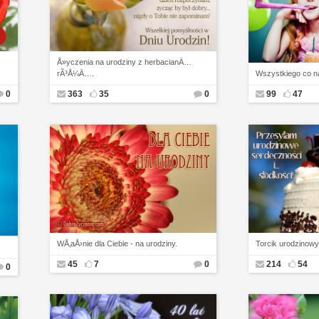
Å»yczenia na urodziny z herbacianÄ…
rÃ³Å¼Ä….
Wszystkiego co na
0
363
35
0
99
47
WÅ‚aÅ›nie dla Ciebie - na urodziny.
Torcik urodzinowy
45
7
0
214
54
0