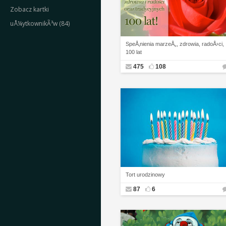
Zobacz kartki
uÅ¼ytkownikÃ³w (84)
SpeÅ‚nienia marzeÅ„, zdrowia, radoÅ›ci,
100 lat
475
108
Tort urodzinowy
87
6