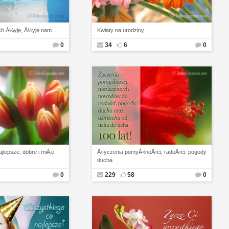
iech Å¼yje, Å¼yje nam...
Kwiaty na urodziny
0
34
6
0
lepsze, dobre i miÅ‚e.
Å»yczenia pomyÅ›lnoÅ›ci, radoÅ›ci, pogody
ducha
0
229
58
0