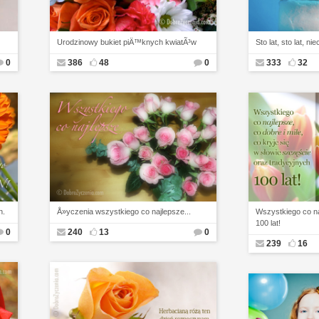
Urodzinowy bukiet piÄ™knych kwiatÃ³w
Sto lat, sto lat, n
0
386
48
0
333
32
n.
Å»yczenia wszystkiego co najlepsze...
Wszystkiego co naj
100 lat!
0
240
13
0
239
16