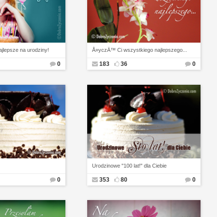
jlepsze na urodziny!
Å»yczÄ™ Ci wszystkiego najlepszego...
0
183
36
0
Urodzinowe "100 lat!" dla Ciebie
0
353
80
0