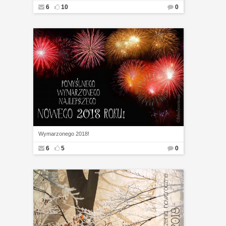
6
10
0
Wymarzonego 2018!
6
5
0