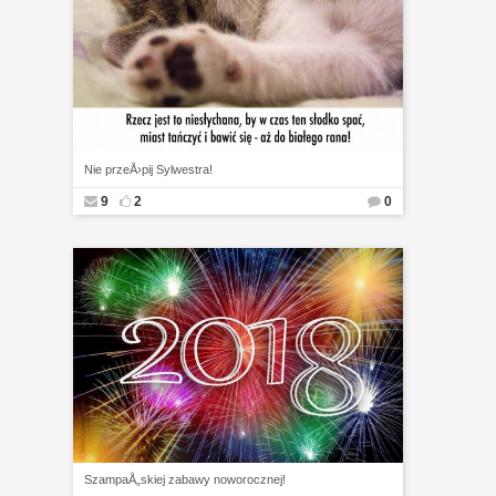
Nie przeÅ›pij Sylwestra!
9
2
0
SzampaÅ„skiej zabawy noworocznej!