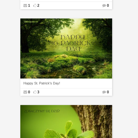
1
2
0
Happy St. Patrick's Day!
0
3
0