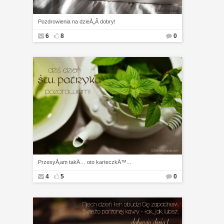
Pozdrowienia na dzieÅ„Â dobry!
6
8
0
PrzesyÅ‚am takÄ… oto karteczkÄ™...
4
5
0