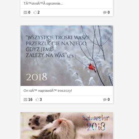
TÄ™skniÄ™Â ogromnie...
0
2
0
On siÄ™ naprawdÄ™ troszczy!
16
3
0