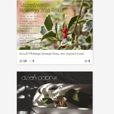
SzczÄ™Å›liwego Nowego Roku, bez zbytnich trosk!
19
5
0