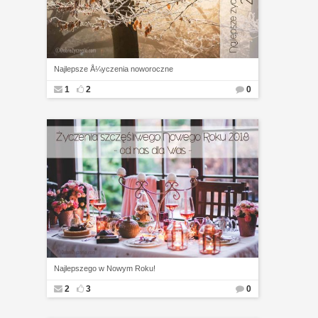
Najlepsze Å¼yczenia noworoczne
1
2
0
Najlepszego w Nowym Roku!
2
3
0