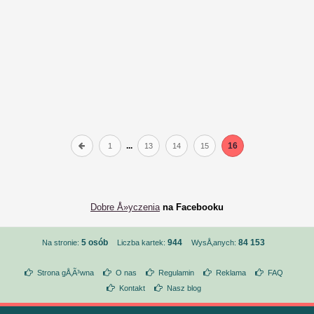
...
16
1
13
14
15
Dobre Å»yczenia
na Facebooku
5 osób
944
84 153
Na stronie:
Liczba kartek:
WysÅ‚anych:
Strona gÅ‚Ã³wna
O nas
Regulamin
Reklama
FAQ
Kontakt
Nasz blog