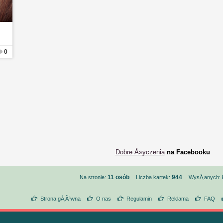
0
Dobre Å»yczenia
na Facebooku
11 osób
944
Na stronie:
Liczba kartek:
WysÅ‚anych:
Strona gÅ‚Ã³wna
O nas
Regulamin
Reklama
FAQ