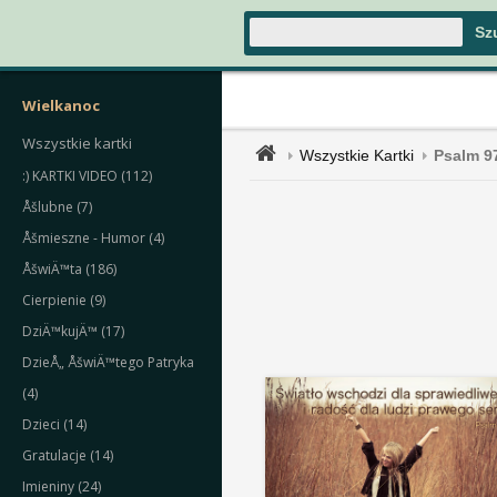
Wielkanoc
Wszystkie kartki
Wszystkie Kartki
Psalm 9
:) KARTKI VIDEO (112)
Åšlubne (7)
Åšmieszne - Humor (4)
ÅšwiÄ™ta (186)
Cierpienie (9)
DziÄ™kujÄ™ (17)
DzieÅ„ ÅšwiÄ™tego Patryka
(4)
Dzieci (14)
Gratulacje (14)
Imieniny (24)