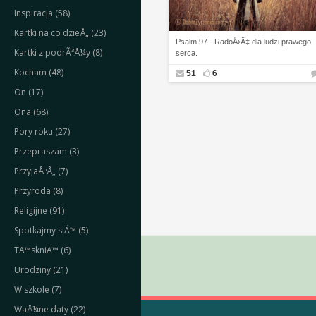
Inspiracja (58)
Kartki na co dzieÅ„ (23)
Psalm 97 - RadoÅ›Ä‡ dla ludzi prawego
Kartki z podrÃ³Å¼y (8)
serca.
Kocham (48)
51
6
On (17)
Ona (68)
Pory roku (27)
Przepraszam (3)
PrzyjaÅºÅ„ (7)
Przyroda (8)
Religijne (91)
Spotkajmy siÄ™ (5)
TÄ™skniÄ™ (6)
Urodziny (21)
W szkole (7)
WaÅ¼ne daty (22)