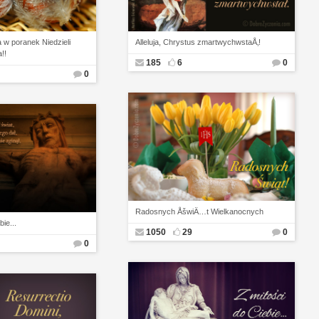
 w poranek Niedzieli
Alleluja, Chrystus zmartwychwstaÅ‚!
!!
185
6
0
0
Radosnych ÅšwiÄ…t Wielkanocnych
ie...
1050
29
0
0