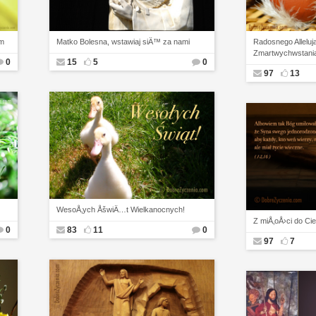
em
Matko Bolesna, wstawiaj siÄ™ za nami
Radosnego Alleluja
Zmartwychwstania
0
15
5
0
97
13
WesoÅ‚ych ÅšwiÄ…t Wielkanocnych!
Z miÅ‚oÅ›ci do Cieb
0
83
11
0
97
7