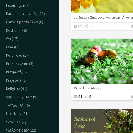
Inspiracja (58)
Kartki na co dzieÅ„ (23)
Ja Jestem Zmartwychwstaniem i Å»yci
Kartki z podrÃ³Å¼y (8)
65
3
Kocham (48)
On (17)
Ona (68)
Pory roku (27)
Przepraszam (3)
PrzyjaÅºÅ„ (7)
Przyroda (8)
Religijne (91)
WesoÅ‚ego Alleluja!
Spotkajmy siÄ™ (5)
91
5
TÄ™skniÄ™ (6)
Urodziny (21)
W szkole (7)
WaÅ¼ne daty (22)