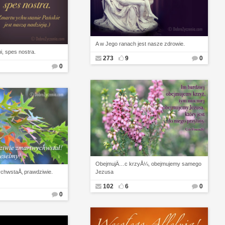
A w Jego ranach jest nasze zdrowie.
i, spes nostra.
273
9
0
0
ObejmujÄ…c krzyÅ¼, obejmujemy samego
chwstaÅ‚ prawdziwie.
Jezusa
102
6
0
0