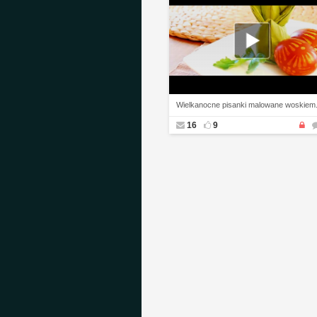
Wielkanocne pisanki malowane woskiem
16
9