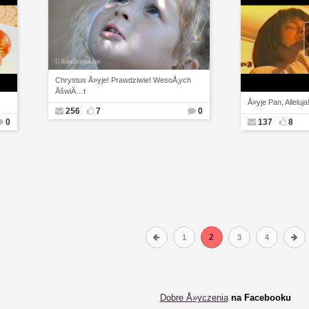
Chrystus Å»yje! Prawdziwie! WesoÅ‚ych
ÅšwiÄ…t
.
Å»yje Pan, Alleluj
256
7
0
0
137
8
2
1
3
4
Dobre Å»yczenia
na Facebooku