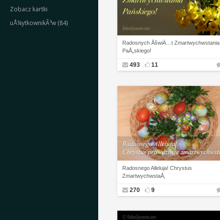
Zobacz kartki
uÅ¼ytkownikÃ³w (84)
Radosnych ÅšwiÄ…t Zmartwychwstania
PaÅ„skiego!
493
11
Radosnego Alleluja! Chrystus
ZmartwychwstaÅ‚
270
9