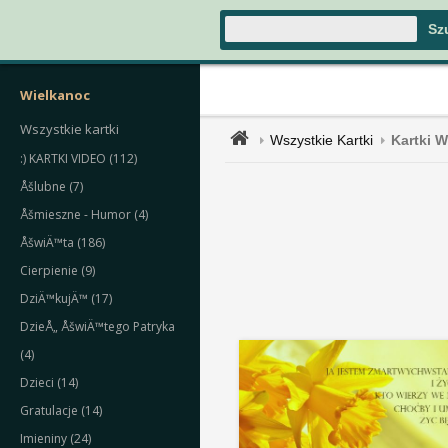
Wielkanoc
Wszystkie kartki
Wszystkie Kartki
Kartki 
:) KARTKI VIDEO (112)
Åšlubne (7)
Åšmieszne - Humor (4)
ÅšwiÄ™ta (186)
Cierpienie (9)
DziÄ™kujÄ™ (17)
DzieÅ„ ÅšwiÄ™tego Patryka
(4)
Dzieci (14)
Gratulacje (14)
Imieniny (24)