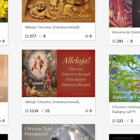
Alleluja! Chrystus ZmartwychwstaÅ‚!
Resurrectio Domin
277
8
0
0
291
6
Alleluja! Chrystus ZmartwychwstaÅ‚.
Chrystus zmartwy
1116
21
0
Radujmy siÄ™!
0
121
3