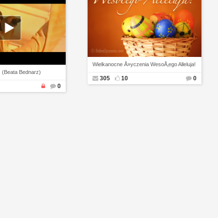
Wielkanocne Å»yczenia WesoÅ‚ego Alleluja!
a! (Beata Bednarz)
305
10
0
0