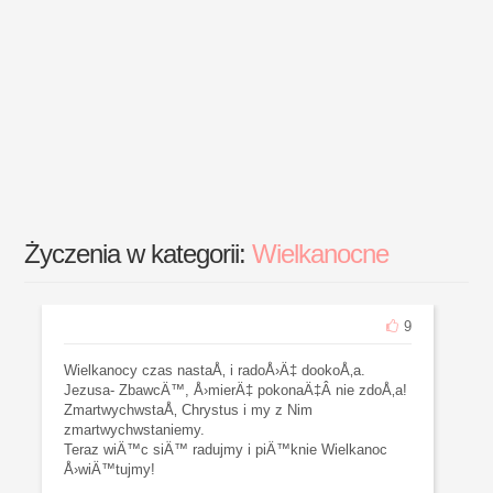
Życzenia w kategorii:
Wielkanocne
9
Wielkanocy czas nastaÅ‚ i radoÅ›Ä‡ dookoÅ‚a.
Jezusa- ZbawcÄ™, Å›mierÄ‡ pokonaÄ‡Â nie zdoÅ‚a!
ZmartwychwstaÅ‚ Chrystus i my z Nim
zmartwychwstaniemy.
Teraz wiÄ™c siÄ™ radujmy i piÄ™knie Wielkanoc
Å›wiÄ™tujmy!