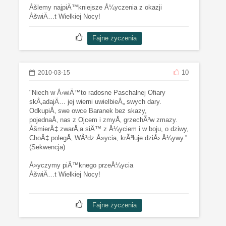
Åšlemy najpiÄ™kniejsze Å¼yczenia z okazji
ÅšwiÄ…t Wielkiej Nocy!
10
2010-03-15
"Niech w Å›wiÄ™to radosne Paschalnej Ofiary
skÅ‚adajÄ… jej wierni uwielbieÅ„ swych dary.
OdkupiÅ‚ swe owce Baranek bez skazy,
pojednaÅ‚ nas z Ojcem i zmyÅ‚ grzechÃ³w zmazy.
ÅšmierÄ‡ zwarÅ‚a siÄ™ z Å¼yciem i w boju, o dziwy,
ChoÄ‡ polegÅ‚ WÃ³dz Å»ycia, krÃ³luje dziÅ› Å¼ywy.''
(Sekwencja)
Å»yczymy piÄ™knego przeÅ¼ycia
ÅšwiÄ…t Wielkiej Nocy!