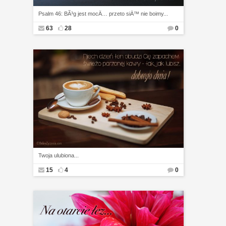
Psalm 46: BÃ³g jest mocÄ… przeto siÄ™ nie boimy...
63
28
0
Twoja ulubiona...
15
4
0