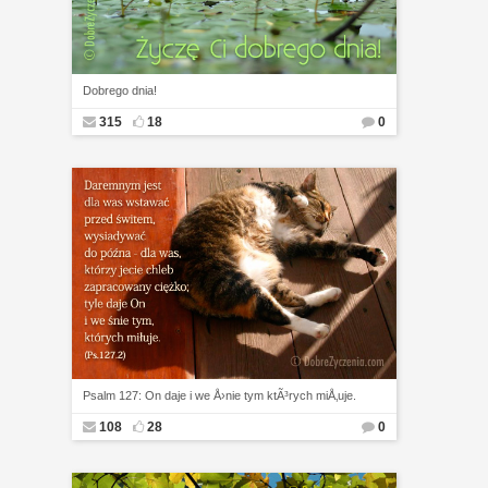
Dobrego dnia!
315
18
0
Psalm 127: On daje i we Å›nie tym ktÃ³rych miÅ‚uje.
108
28
0