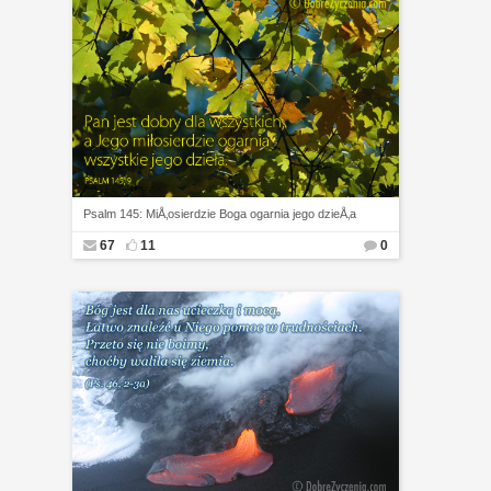
Psalm 145: MiÅ‚osierdzie Boga ogarnia jego dzieÅ‚a
67
11
0