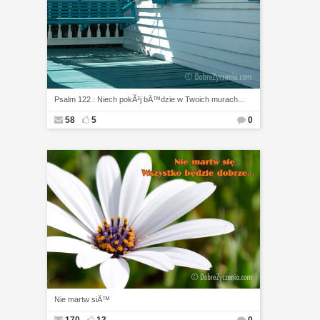
Psalm 122 : Niech pokÃ³j bÄ™dzie w Twoich murach...
58
5
0
Nie martw siÄ™