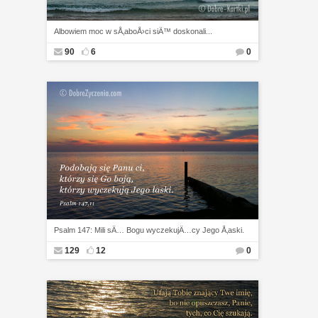
Albowiem moc w sÅ‚aboÅ›ci siÄ™ doskonali...
90
6
0
Psalm 147: Mili sÄ… Bogu wyczekujÄ…cy Jego Å‚aski.
129
12
0