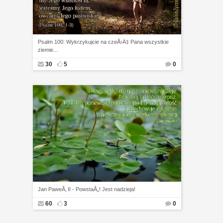
Psalm 100: Wykrzykujcie na czeÅ›Ä‡ Pana wszystkie
ziemie...
30
5
0
Jan PaweÅ‚ II - PowstaÅ„! Jest nadzieja!
60
3
0