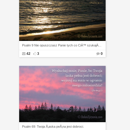
Psalm 9 Nie opuszczasz Panie tych co CiÄ™ szukajÄ…
42
3
0
Psalm 69: Twoja Å‚aska peÅ‚na jest dobroci.