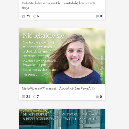
KaÅ¼de Å¼ycie ma wielkÄ… wartoÅ›Ä‡Â w oczach
Boga.
75
6
0
Nie bÃ³jcie siÄ™ waszej mÅ‚odoÅ›ci (Jan PaweÅ‚ II)
21
7
0