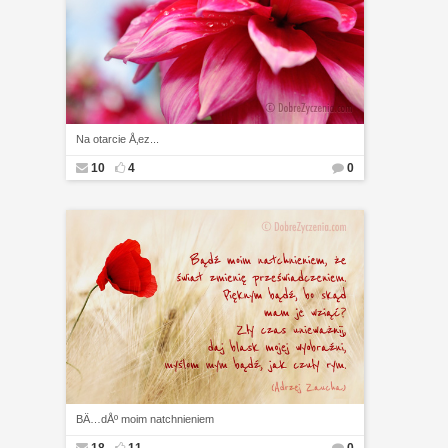
Na otarcie Å‚ez...
10
4
0
BÄ…dÅº moim natchnieniem