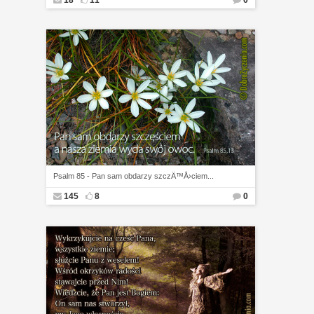
18
11
0
Psalm 85 - Pan sam obdarzy szczÄ™Å›ciem...
145
8
0