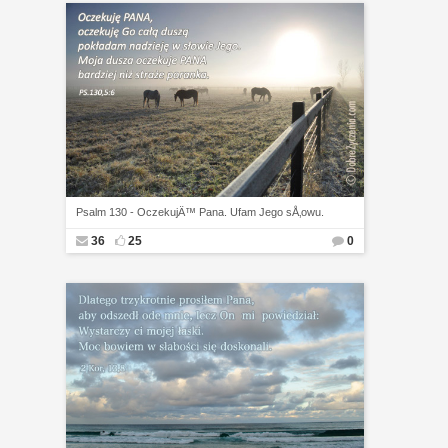
Psalm 130 - OczekujÄ™ Pana. Ufam Jego sÅ‚owu.
36
25
0