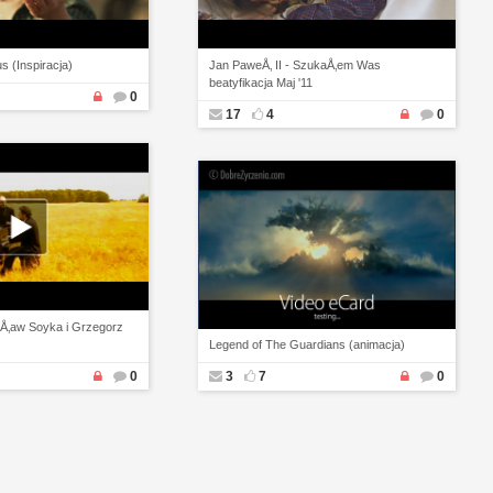
s (Inspiracja)
Jan PaweÅ‚ II - SzukaÅ‚em Was
beatyfikacja Maj '11
0
17
4
0
sÅ‚aw Soyka i Grzegorz
Legend of The Guardians (animacja)
0
3
7
0