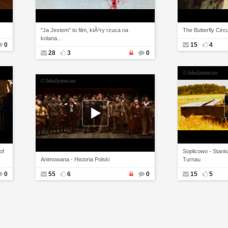
"Ja Jestem" to film, ktÃ³ry rzuca na
The Butterfly Circu
kolana...
0
15
4
28
3
0
of
Soplicowo - Stani
Animowana - Historia Polski
Turnau
0
55
6
0
15
5