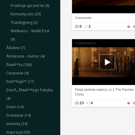
Przeboje sprzed lat (9)
Romantyczne (20)
Crescendo
Thanksgiving (2)
0
2
Wielkanoc - Wielki Post
(9)
Åšlubne (7)
Åšmieszne - Humor (4)
ÅšwiÄ™ta (186)
Cierpienie (9)
DziÄ™kujÄ™ (17)
DzieÅ„ ÅšwiÄ™tego Patryka
Pasja (polskie napisy) cz.1 The Passion 
Christ
(4)
23
4
Dzieci (14)
Gratulacje (14)
Imieniny (24)
Inspiracja (58)