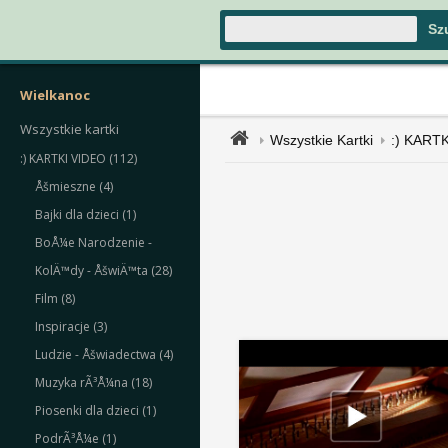
Wielkanoc
Wszystkie kartki
Wszystkie Kartki
:) KART
:) KARTKI VIDEO (112)
Åšmieszne (4)
Bajki dla dzieci (1)
BoÅ¼e Narodzenie -
KolÄ™dy - ÅšwiÄ™ta (28)
Film (8)
Inspiracje (3)
Ludzie - Åšwiadectwa (4)
Muzyka rÃ³Å¼na (18)
Piosenki dla dzieci (1)
PodrÃ³Å¼e (1)