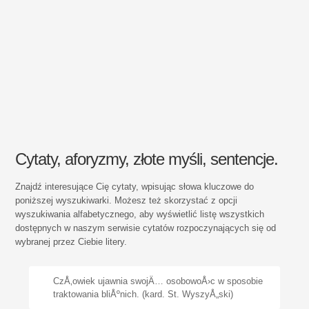
Cytaty, aforyzmy, złote myśli, sentencje.
Znajdź interesujące Cię cytaty, wpisując słowa kluczowe do
poniższej wyszukiwarki. Możesz też skorzystać z opcji
wyszukiwania alfabetycznego, aby wyświetlić listę wszystkich
dostępnych w naszym serwisie cytatów rozpoczynających się od
wybranej przez Ciebie litery.
CzÅ‚owiek ujawnia swojÄ… osobowoÅ›c w sposobie
traktowania bliÅºnich. (kard. St. WyszyÅ„ski)