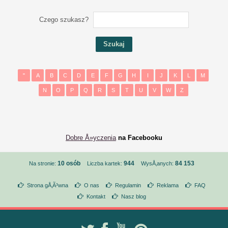
Czego szukasz?
"
A
B
C
D
E
F
G
H
I
J
K
L
M
N
O
P
Q
R
S
T
U
V
W
Z
Dobre Å»yczenia
na Facebooku
10 osób
944
84 153
Na stronie:
Liczba kartek:
WysÅ‚anych:
Strona gÅ‚Ã³wna
O nas
Regulamin
Reklama
FAQ
Kontakt
Nasz blog