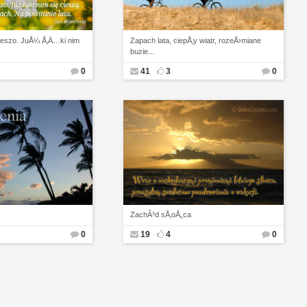
pieszo. JuÅ¼ Å‚Ä…ki nim
Zapach lata, ciepÅ‚y wiatr, rozeÅ›miane
buzie...
0
41
3
0
ZachÃ³d sÅ‚oÅ„ca
0
19
4
0