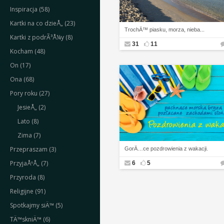
Inspiracja (58)
Kartki na co dzieÅ„ (23)
TrochÄ™ piasku, morza, nieba...
Kartki z podrÃ³Å¼y (8)
31
11
Kocham (48)
On (17)
Ona (68)
Pory roku (27)
JesieÅ„ (2)
Lato (8)
Zima (7)
Przepraszam (3)
GorÄ…ce pozdrowienia z wakacji.
PrzyjaÅºÅ„ (7)
6
5
Przyroda (8)
Religijne (91)
Spotkajmy siÄ™ (5)
TÄ™skniÄ™ (6)