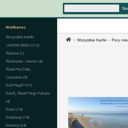
Wielkanoc
Wszystkie kartki
Wszystkie Kartki
Pory rok
:) KARTKI VIDEO (112)
Åšlubne (7)
Åšmieszne - Humor (4)
ÅšwiÄ™ta (186)
Cierpienie (9)
DziÄ™kujÄ™ (17)
DzieÅ„ ÅšwiÄ™tego Patryka
(4)
Dzieci (14)
Gratulacje (14)
Imieniny (24)