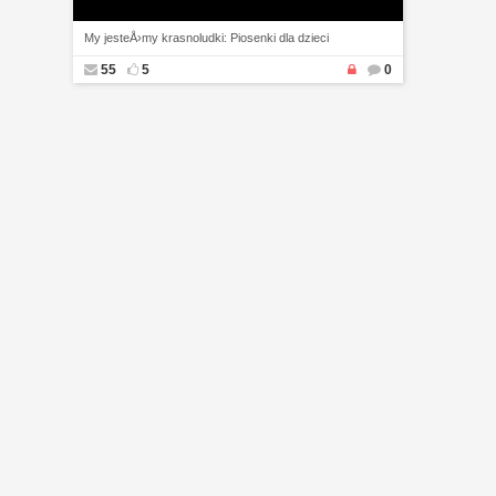
My jesteÅ›my krasnoludki: Piosenki dla dzieci
55
5
0