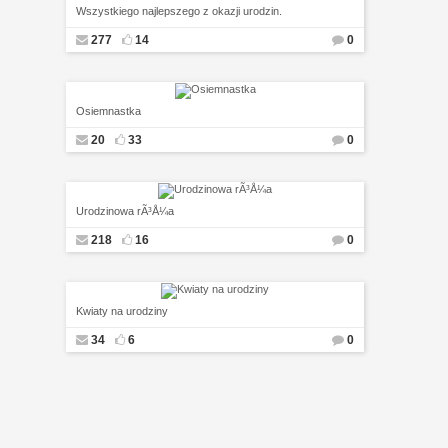
Wszystkiego najlepszego z okazji urodzin.
277
14
0
Osiemnastka
20
33
0
Urodzinowa rÃ³Å¼a
218
16
0
Kwiaty na urodziny
34
6
0