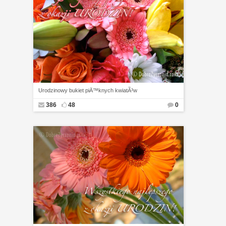
Urodzinowy bukiet piÄ™knych kwiatÃ³w
386
48
0