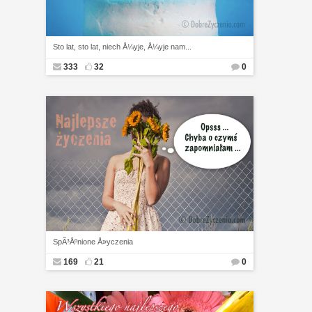
Sto lat, sto lat, niech Å¼yje, Å¼yje nam...
333
32
0
SpÃ³Åºnione Å»yczenia
169
21
0