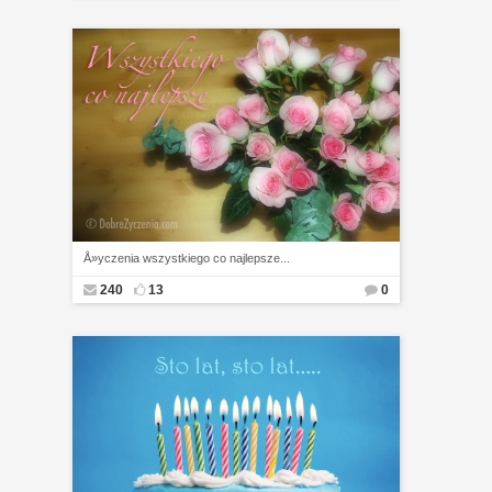
Å»yczenia wszystkiego co najlepsze...
240
13
0