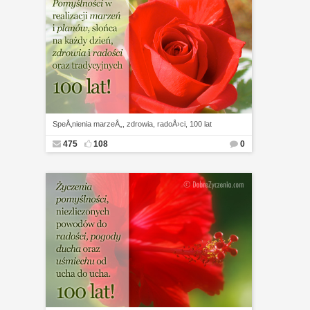
SpeÅ‚nienia marzeÅ„, zdrowia, radoÅ›ci, 100 lat
475
108
0