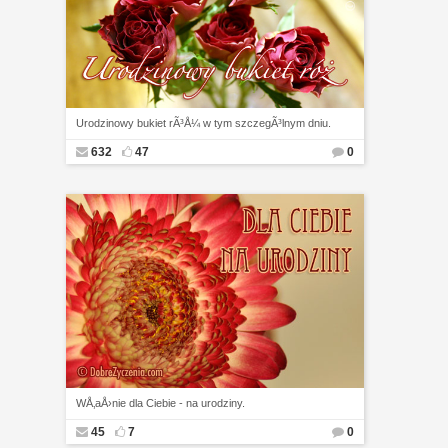
Urodzinowy bukiet rÃ³Å¼ w tym szczegÃ³lnym dniu.
632
47
0
WÅ‚aÅ›nie dla Ciebie - na urodziny.
45
7
0