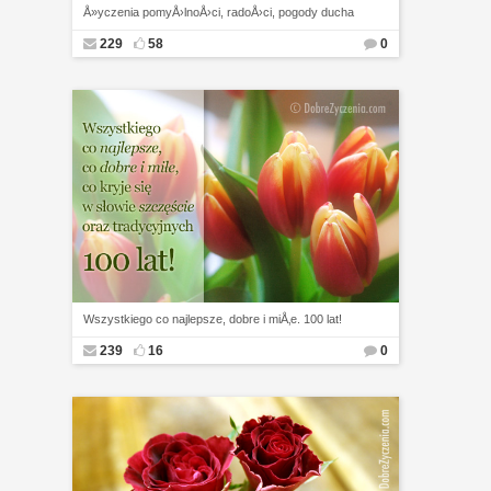
Å»yczenia pomyÅ›lnoÅ›ci, radoÅ›ci, pogody ducha
229
58
0
Wszystkiego co najlepsze, dobre i miÅ‚e. 100 lat!
239
16
0