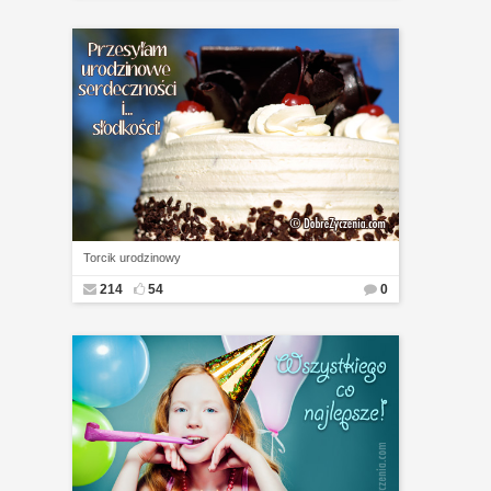
Torcik urodzinowy
214
54
0