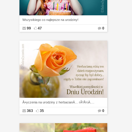
Wszystkiego co najlepsze na urodziny!
99
47
0
Å»yczenia na urodziny z herbacianÄ… rÃ³Å¼Ä….
363
35
0