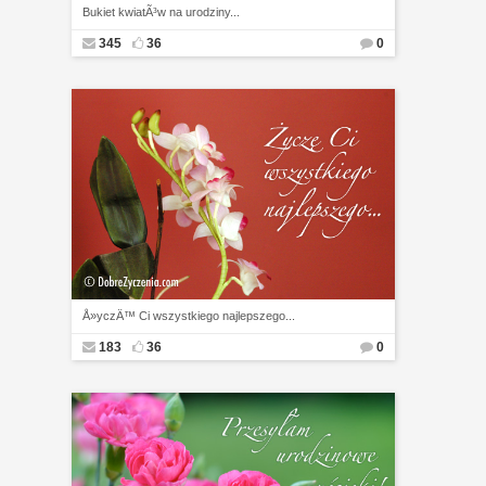
Bukiet kwiatÃ³w na urodziny...
345
36
0
Å»yczÄ™ Ci wszystkiego najlepszego...
183
36
0