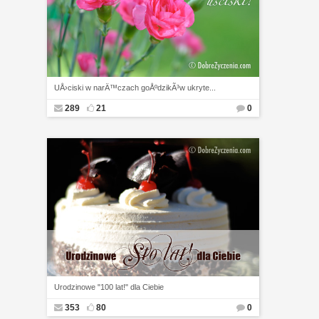
UÅ›ciski w narÄ™czach goÅºdzikÃ³w ukryte...
289
21
0
Urodzinowe "100 lat!" dla Ciebie
353
80
0