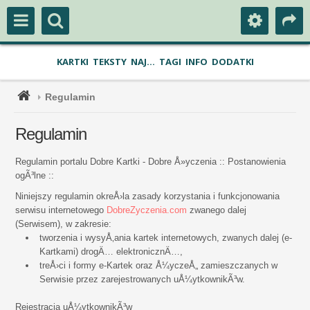
KARTKI
TEKSTY
NAJ...
TAGI
INFO
DODATKI
Regulamin
Regulamin
Regulamin portalu Dobre Kartki - Dobre Å»yczenia :: Postanowienia
ogÃ³lne ::
Niniejszy regulamin okreÅ›la zasady korzystania i funkcjonowania
serwisu internetowego
DobreZyczenia.com
zwanego dalej
(Serwisem), w zakresie:
tworzenia i wysyÅ‚ania kartek internetowych, zwanych dalej (e-
Kartkami) drogÄ… elektronicznÄ…,
treÅ›ci i formy e-Kartek oraz Å¼yczeÅ„ zamieszczanych w
Serwisie przez zarejestrowanych uÅ¼ytkownikÃ³w.
Rejestracja uÅ¼ytkownikÃ³w