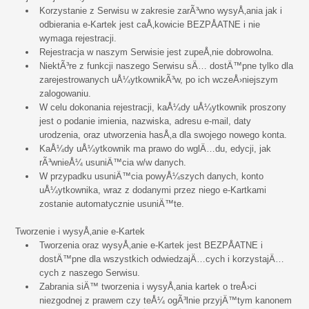
Korzystanie z Serwisu w zakresie zarÃ³wno wysyÅ‚ania jak i
odbierania e-Kartek jest caÅ‚kowicie BEZPÅATNE i nie
wymaga rejestracji.
Rejestracja w naszym Serwisie jest zupeÅ‚nie dobrowolna.
NiektÃ³re z funkcji naszego Serwisu sÄ… dostÄ™pne tylko dla
zarejestrowanych uÅ¼ytkownikÃ³w, po ich wczeÅ›niejszym
zalogowaniu.
W celu dokonania rejestracji, kaÅ¼dy uÅ¼ytkownik proszony
jest o podanie imienia, nazwiska, adresu e-mail, daty
urodzenia, oraz utworzenia hasÅ‚a dla swojego nowego konta.
KaÅ¼dy uÅ¼ytkownik ma prawo do wglÄ…du, edycji, jak
rÃ³wnieÅ¼ usuniÄ™cia w/w danych.
W przypadku usuniÄ™cia powyÅ¼szych danych, konto
uÅ¼ytkownika, wraz z dodanymi przez niego e-Kartkami
zostanie automatycznie usuniÄ™te.
Tworzenie i wysyÅ‚anie e-Kartek
Tworzenia oraz wysyÅ‚anie e-Kartek jest BEZPÅATNE i
dostÄ™pne dla wszystkich odwiedzajÄ…cych i korzystajÄ…
cych z naszego Serwisu.
Zabrania siÄ™ tworzenia i wysyÅ‚ania kartek o treÅ›ci
niezgodnej z prawem czy teÅ¼ ogÃ³lnie przyjÄ™tym kanonem