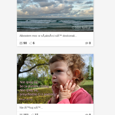
Albowiem moc w sÅ‚aboÅ›ci siÄ™ doskonali...
90
6
0
Nie lÄ™kaj siÄ™...