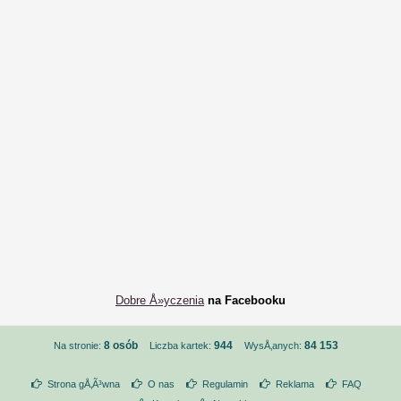
Dobre Å»yczenia
na Facebooku
8 osób
944
84 153
Na stronie:
Liczba kartek:
WysÅ‚anych:
Strona gÅ‚Ã³wna
O nas
Regulamin
Reklama
FAQ