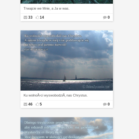
Trwajcie we Mnie, a Ja w was.
33
14
0
Ku wolnoÅ›ci wyswobodziÅ‚ nas Chrystus.
46
5
0