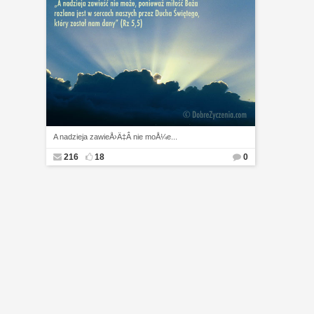
A nadzieja zawieÅ›Ä‡Â nie moÅ¼e...
216
18
0