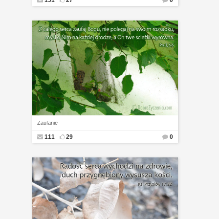
151
27
0
Zaufanie
111
29
0