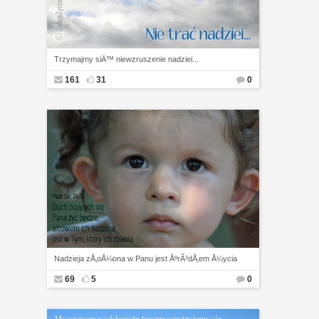
Trzymajmy siÄ™ niewzruszenie nadziei...
161
31
0
Nadzieja zÅ‚oÅ¼ona w Panu jest ÅºrÃ³dÅ‚em Å¼ycia
69
5
0