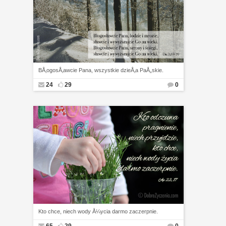
BÅ‚ogosÅ‚awcie Pana, wszystkie dzieÅ‚a PaÅ„skie.
24
29
0
Kto chce, niech wody Å¼ycia darmo zaczerpnie.