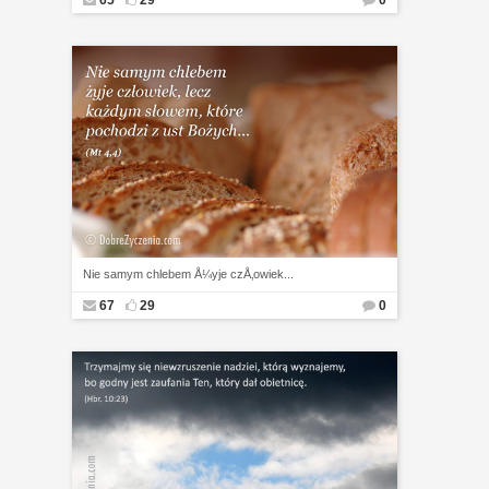
65
29
0
Nie samym chlebem Å¼yje czÅ‚owiek...
67
29
0