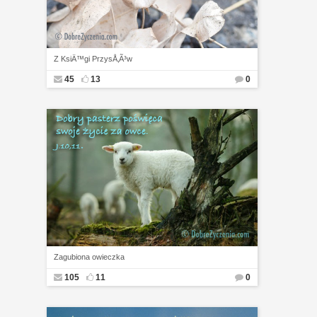
Z KsiÄ™gi PrzysÅ‚Ã³w
45
13
0
Zagubiona owieczka
105
11
0