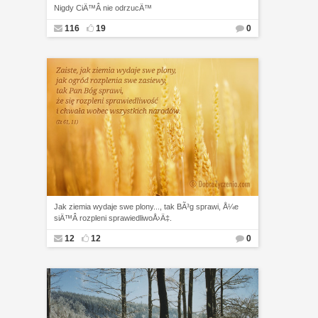
Nigdy CiÄ™Â nie odrzucÄ™
116
19
0
Jak ziemia wydaje swe plony..., tak BÃ³g sprawi, Å¼e
siÄ™Â rozpleni sprawiedliwoÅ›Ä‡.
12
12
0