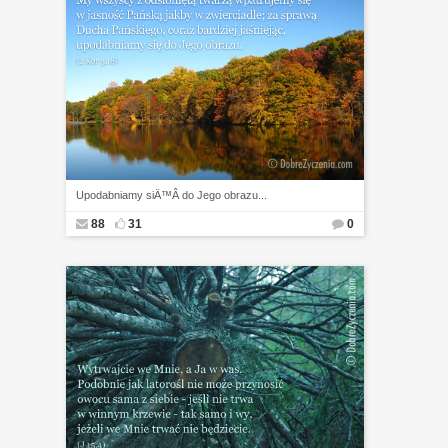
Upodabniamy siÄ™Â do Jego obrazu...
88
31
0