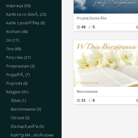
Inspiracja (58)
Kartki na co dzieÅ„ (23)
Przyjmij Ducha Åšw.
Kartki z podrÃ³Å¼y (8)
49
5
Kocham (48)
On (17)
Ona (68)
Pory roku (27)
Przepraszam (3)
PrzyjaÅºÅ„ (7)
Przyroda (8)
Religijne (91)
Bierzmowanie
Åšlub (1)
31
6
Bierzmowanie (5)
Chrzest (3)
Dla KapÅ‚anÃ³w (5)
KsiÄ™gi MÄ…droÅ›ciowe