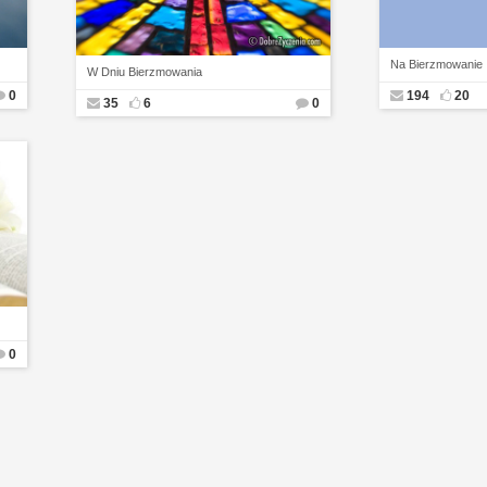
Na Bierzmowanie
W Dniu Bierzmowania
0
194
20
35
6
0
0