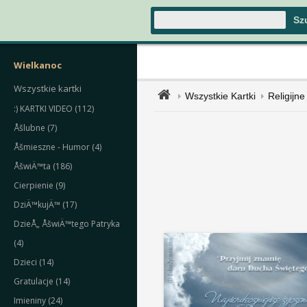
Wielkanoc
Wszystkie kartki
Wszystkie Kartki
Religijne
:) KARTKI VIDEO (112)
Åšlubne (7)
Åšmieszne - Humor (4)
ÅšwiÄ™ta (186)
Cierpienie (9)
DziÄ™kujÄ™ (17)
DzieÅ„ ÅšwiÄ™tego Patryka
(4)
Dzieci (14)
Gratulacje (14)
Imieniny (24)