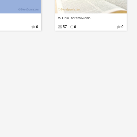
W Dniu Bierzmowania
0
57
6
0