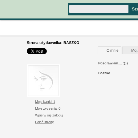
Strona użytkownika:
BASZKO
O mnie
Moj
Pozdrawiam.... :)))
Baszko
Moje kartki: 1
Moje życzenia: 0
Wpierw się zaloguj
Poleć stronę