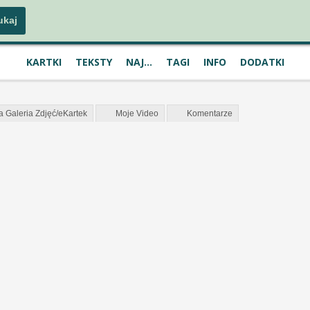
KARTKI
TEKSTY
NAJ...
TAGI
INFO
DODATKI
a Galeria Zdjęć/eKartek
Moje Video
Komentarze