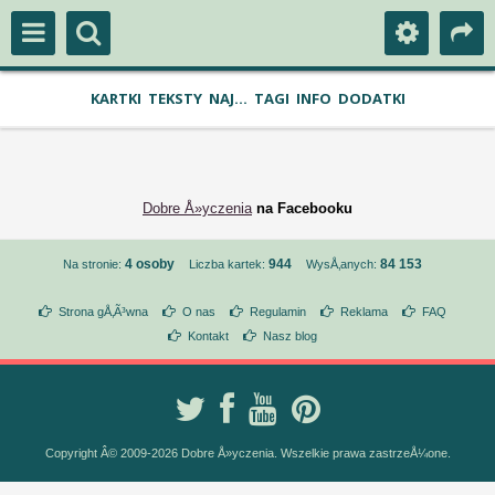
KARTKI
TEKSTY
NAJ...
TAGI
INFO
DODATKI
Dobre Å»yczenia
na Facebooku
4 osoby
944
84 153
Na stronie:
Liczba kartek:
WysÅ‚anych:
Strona gÅ‚Ã³wna
O nas
Regulamin
Reklama
FAQ
Kontakt
Nasz blog
Copyright Â© 2009-2026 Dobre Å»yczenia. Wszelkie prawa zastrzeÅ¼one.