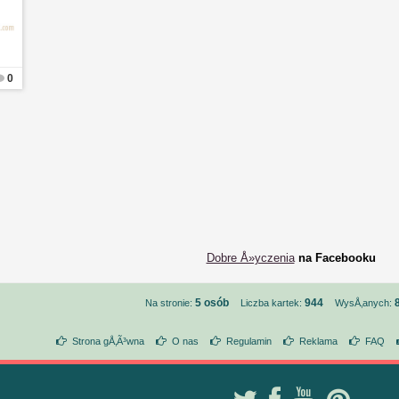
0
Dobre Å»yczenia
na Facebooku
5 osób
944
Na stronie:
Liczba kartek:
WysÅ‚anych:
Strona gÅ‚Ã³wna
O nas
Regulamin
Reklama
FAQ