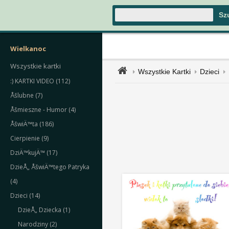
Wielkanoc
Wszystkie kartki
Wszystkie Kartki
Dzieci
:) KARTKI VIDEO (112)
Åšlubne (7)
Åšmieszne - Humor (4)
ÅšwiÄ™ta (186)
Cierpienie (9)
DziÄ™kujÄ™ (17)
DzieÅ„ ÅšwiÄ™tego Patryka
(4)
Dzieci (14)
DzieÅ„ Dziecka (1)
Narodziny (2)