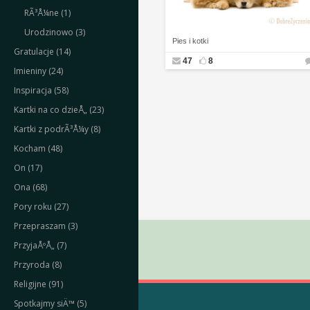
RÃ³Å¼ne (1)
Urodzinowo (3)
Pies i kotki
Gratulacje (14)
47
8
Imieniny (24)
Inspiracja (58)
Kartki na co dzieÅ„ (23)
Kartki z podrÃ³Å¼y (8)
Kocham (48)
On (17)
Ona (68)
Pory roku (27)
Przepraszam (3)
PrzyjaÅºÅ„ (7)
Przyroda (8)
Religijne (91)
Spotkajmy siÄ™ (5)