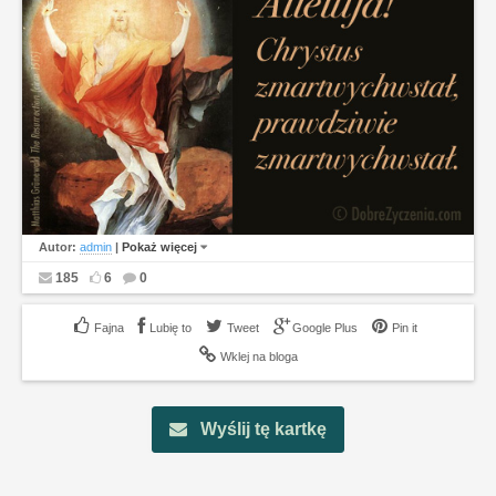
Autor:
admin
|
Pokaż więcej
185
6
0
Lubię to
Tweet
Google Plus
Pin it
Wklej na bloga
Wyślij tę kartkę