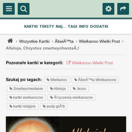
KARTKI
TEKSTY
NAJ...
TAGI
INFO
DODATKI
Wszystkie Kartki
ÅšwiÄ™ta
Wielkanoc-Wielki Post
Alleluja, Chrystus zmartwychwstaÅ‚!
Pozostałe kartki w kategorii:
Wielkanoc-Wielki Post
Szukaj po tagach:
Wielkanoc
ÅšwiÄ™ta Wielkanocne
Zmartwychwstanie
Alleluja
Jezus
kartki wielkanocne
Å¼yczenia wielkanocne
kartki religijne
pusty grÃ³b