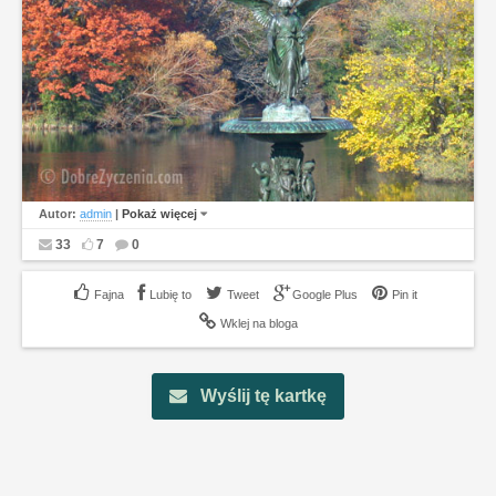
Autor:
admin
|
Pokaż więcej
33
7
0
Lubię to
Tweet
Google Plus
Pin it
Wklej na bloga
Wyślij tę kartkę