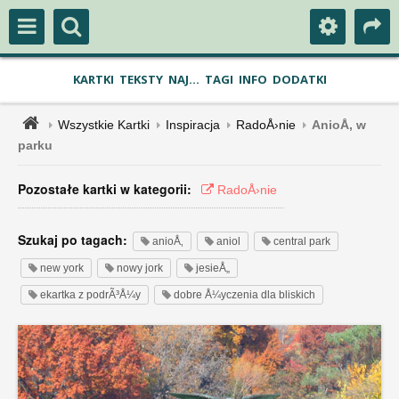
KARTKI
TEKSTY
NAJ...
TAGI
INFO
DODATKI
Wszystkie Kartki
Inspiracja
RadoÅ›nie
AnioÅ‚ w
parku
Pozostałe kartki w kategorii:
RadoÅ›nie
Szukaj po tagach:
anioÅ‚
aniol
central park
new york
nowy jork
jesieÅ„
ekartka z podrÃ³Å¼y
dobre Å¼yczenia dla bliskich