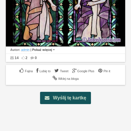
Autor:
admin
|
Pokaż więcej
14
2
0
Lubię to
Tweet
Google Plus
Pin it
Wklej na bloga
Wyślij tę kartkę