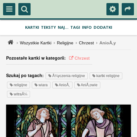
KARTKI
TEKSTY
NAJ...
TAGI
INFO
DODATKI
Wszystkie Kartki
Religijne
Chrzest
AnioÅ‚y
Pozostałe kartki w kategorii:
Chrzest
Szukaj po tagach:
Å¼yczenia religijne
kartki religijne
religijne
wiara
AnioÅ‚
AniÅ‚owie
witraÅ¼