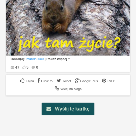
Dodał(a):
marcin2000
|
Pokaż więcej
47
5
0
Lubię to
Tweet
Google Plus
Pin it
Wklej na bloga
Wyślij tę kartkę