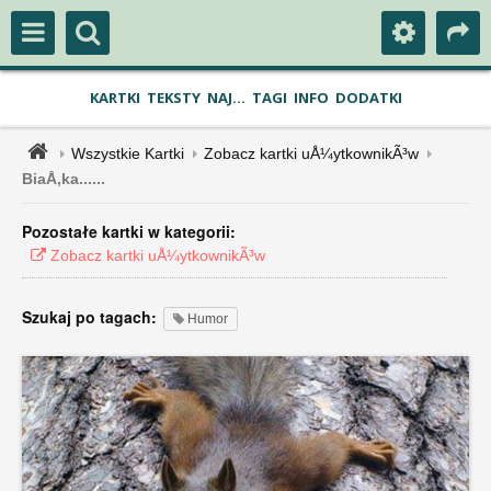
KARTKI
TEKSTY
NAJ...
TAGI
INFO
DODATKI
Wszystkie Kartki
Zobacz kartki uÅ¼ytkownikÃ³w
BiaÅ‚ka......
Pozostałe kartki w kategorii:
Zobacz kartki uÅ¼ytkownikÃ³w
Szukaj po tagach:
Humor