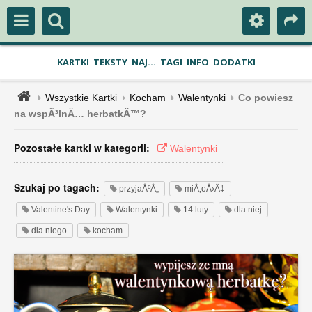
KARTKI
TEKSTY
NAJ...
TAGI
INFO
DODATKI
Wszystkie Kartki
Kocham
Walentynki
Co powiesz
na wspÃ³lnÄ… herbatkÄ™?
Pozostałe kartki w kategorii:
Walentynki
Szukaj po tagach:
przyjaÅºÅ„
miÅ‚oÅ›Ä‡
Valentine's Day
Walentynki
14 luty
dla niej
dla niego
kocham