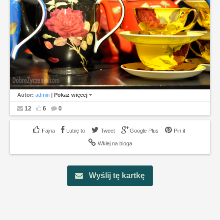
Autor:
admin
|
Pokaż więcej
12
6
0
Lubię to
Tweet
Google Plus
Pin it
Wklej na bloga
Wyślij tę kartkę