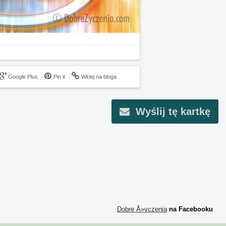
Google Plus
Pin it
Wklej na bloga
Wyślij tę kartkę
Dobre Å»yczenia
na Facebooku