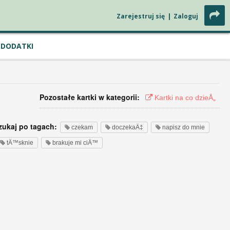
Zarejestruj się
|
Zaloguj
DODATKI
Pozostałe kartki w kategorii:
Kartki na co dzieÅ„
zukaj po tagach:
czekam
doczekaÄ‡
napisz do mnie
tÄ™sknie
brakuje mi ciÄ™