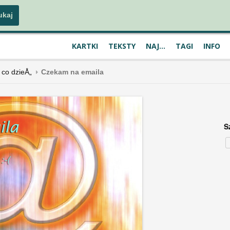
KARTKI
TEKSTY
NAJ...
TAGI
INFO
 co dzieÅ„
Czekam na emaila
S