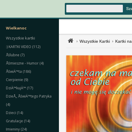
Wielkanoc
Wszystkie kartki
Wszystkie Kartki
Kartki na
:) KARTKI VIDEO (112)
Åšlubne (7)
Åšmieszne - Humor (4)
ÅšwiÄ™ta (186)
Cierpienie (9)
DziÄ™kujÄ™ (17)
DzieÅ„ ÅšwiÄ™tego Patryka
(4)
Dzieci (14)
Gratulacje (14)
Imieniny (24)