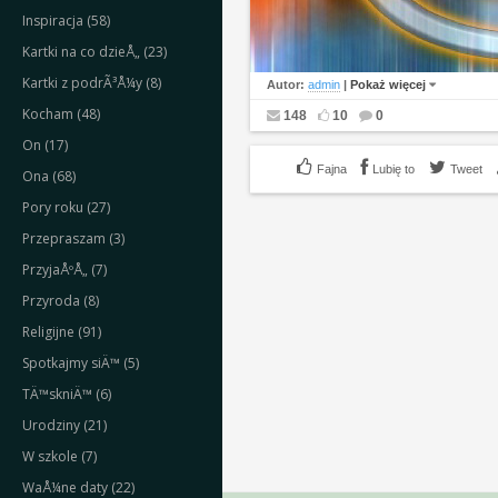
Inspiracja (58)
Kartki na co dzieÅ„ (23)
Kartki z podrÃ³Å¼y (8)
Autor:
admin
|
Pokaż więcej
Kocham (48)
148
10
0
On (17)
Lubię to
Tweet
Ona (68)
Pory roku (27)
Przepraszam (3)
PrzyjaÅºÅ„ (7)
Przyroda (8)
Religijne (91)
Spotkajmy siÄ™ (5)
TÄ™skniÄ™ (6)
Urodziny (21)
W szkole (7)
WaÅ¼ne daty (22)