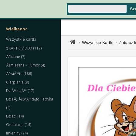
Wielkanoc
Wszystkie kartki
Wszystkie Kartki
Zobacz k
:) KARTKI VIDEO (112)
Åšlubne (7)
Åšmieszne - Humor (4)
ÅšwiÄ™ta (186)
Cierpienie (9)
DziÄ™kujÄ™ (17)
DzieÅ„ ÅšwiÄ™tego Patryka
(4)
Dzieci (14)
Gratulacje (14)
Imieniny (24)