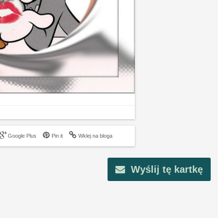
Google Plus
Pin it
Wklej na bloga
Wyślij tę kartkę