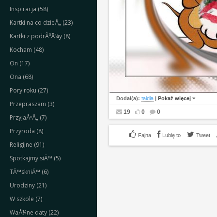
Inspiracja (58)
Kartki na co dzieÅ„ (23)
Kartki z podrÃ³Å¼y (8)
Kocham (48)
On (17)
Ona (68)
Pory roku (27)
Dodał(a):
taidia
|
Pokaż więcej
Przepraszam (3)
19
0
0
PrzyjaÅºÅ„ (7)
Przyroda (8)
Lubię to
Tweet
Religijne (91)
Spotkajmy siÄ™ (5)
TÄ™skniÄ™ (6)
Urodziny (21)
W szkole (7)
WaÅ¼ne daty (22)