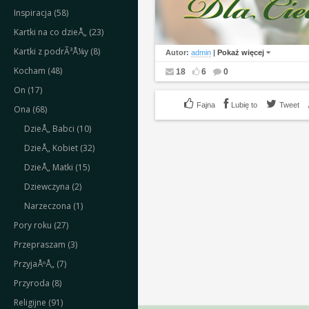
Inspiracja (58)
Kartki na co dzieÅ„ (23)
Kartki z podrÃ³Å¼y (8)
Autor:
admin
|
Pokaż więcej
Kocham (48)
18
6
0
On (17)
Lubię to
Tweet
Ona (68)
DzieÅ„ Babci (10)
DzieÅ„ Kobiet (32)
DzieÅ„ Matki (15)
Dziewczyna (2)
Narzeczona (1)
Pory roku (27)
Przepraszam (3)
PrzyjaÅºÅ„ (7)
Przyroda (8)
Religijne (91)