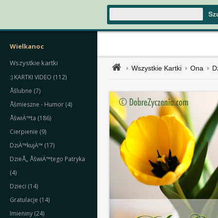
Wielkanoc
Wszystkie kartki
Wszystkie Kartki
Ona
D
:) KARTKI VIDEO (112)
Åšlubne (7)
Åšmieszne - Humor (4)
ÅšwiÄ™ta (186)
Cierpienie (9)
DziÄ™kujÄ™ (17)
DzieÅ„ ÅšwiÄ™tego Patryka
(4)
Dzieci (14)
Gratulacje (14)
Imieniny (24)