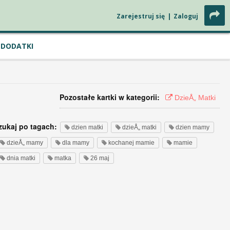
Zarejestruj się
|
Zaloguj
DODATKI
Pozostałe kartki w kategorii:
DzieÅ„ Matki
zukaj po tagach:
dzien matki
dzieÅ„ matki
dzien mamy
dzieÅ„ mamy
dla mamy
kochanej mamie
mamie
dnia matki
matka
26 maj