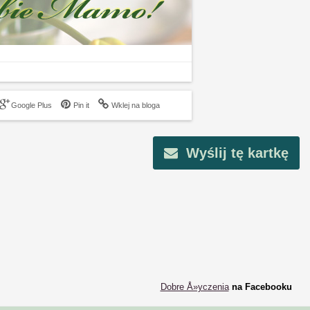
Google Plus
Pin it
Wklej na bloga
Wyślij tę kartkę
Dobre Å»yczenia
na Facebooku