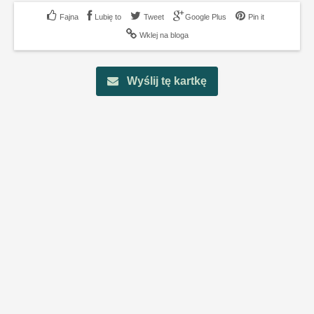
Lubię to
Tweet
Google Plus
Pin it
Wklej na bloga
Wyślij tę kartkę