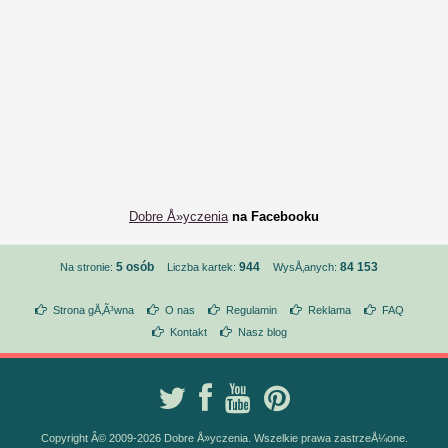
Dobre Å»yczenia
na Facebooku
5 osób
944
84 153
Na stronie:
Liczba kartek:
WysÅ‚anych:
Strona gÅ‚Ã³wna
O nas
Regulamin
Reklama
FAQ
Kontakt
Nasz blog
Copyright Â© 2009-2026 Dobre Å»yczenia. Wszelkie prawa zastrzeÅ¼one.