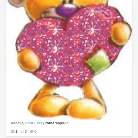
Dodał(a):
misiu3193
|
Pokaż więcej
1
0
0