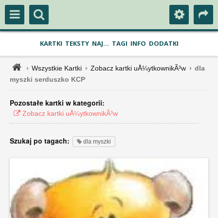
KARTKI
TEKSTY
NAJ...
TAGI
INFO
DODATKI
Wszystkie Kartki
Zobacz kartki uÅ¼ytkownikÃ³w
dla
myszki serduszko KCP
Pozostałe kartki w kategorii:
Zobacz kartki uÅ¼ytkownikÃ³w
Szukaj po tagach:
dla myszki