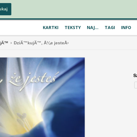
KARTKI
TEKSTY
NAJ...
TAGI
INFO
ujÄ™
DziÄ™kujÄ™, Å¼e jesteÅ›
S