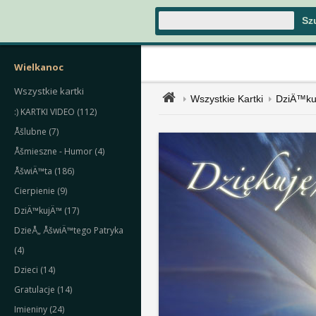
Wielkanoc
Wszystkie kartki
Wszystkie Kartki
DziÄ™k
:) KARTKI VIDEO (112)
Åšlubne (7)
Åšmieszne - Humor (4)
ÅšwiÄ™ta (186)
Cierpienie (9)
DziÄ™kujÄ™ (17)
DzieÅ„ ÅšwiÄ™tego Patryka
(4)
Dzieci (14)
Gratulacje (14)
Imieniny (24)