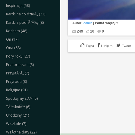
Inspiracja (58)
Kartki na co dzieÅ„ (23)
Kartki z podrÃ³Å¼y (8)
Autor:
admin
|
Pokaż więcej
Kocham (48)
249
10
0
On (17)
Lubię to
Tweet
Ona (68)
Pory roku (27)
Przepraszam (3)
PrzyjaÅºÅ„ (7)
Przyroda (8)
Religijne (91)
Spotkajmy siÄ™ (5)
TÄ™skniÄ™ (6)
Urodziny (21)
W szkole (7)
WaÅ¼ne daty (22)