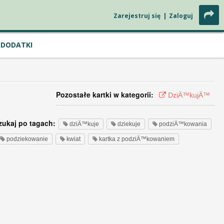
Zarejestruj się
|
Zaloguj
DODATKI
Pozostałe kartki w kategorii:
DziÄ™kujÄ™
zukaj po tagach:
dziÄ™kuje
dziekuje
podziÄ™kowania
podziekowanie
kwiat
kartka z podziÄ™kowaniem