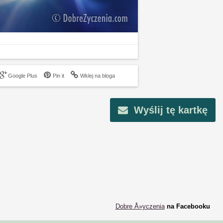
Google Plus
Pin it
Wklej na bloga
Wyślij tę kartkę
Dobre Å»yczenia
na Facebooku