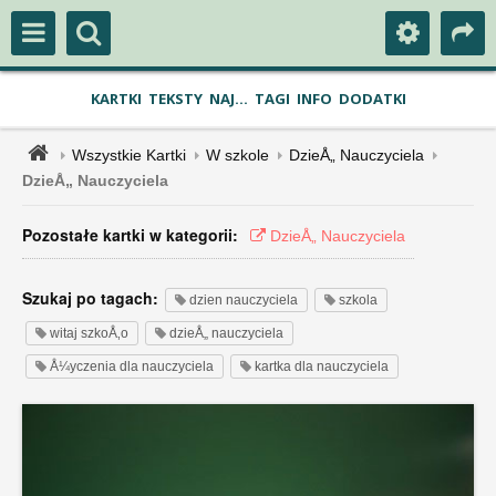
KARTKI
TEKSTY
NAJ...
TAGI
INFO
DODATKI
Wszystkie Kartki
W szkole
DzieÅ„ Nauczyciela
DzieÅ„ Nauczyciela
Pozostałe kartki w kategorii:
DzieÅ„ Nauczyciela
Szukaj po tagach:
dzien nauczyciela
szkola
witaj szkoÅ‚o
dzieÅ„ nauczyciela
Å¼yczenia dla nauczyciela
kartka dla nauczyciela