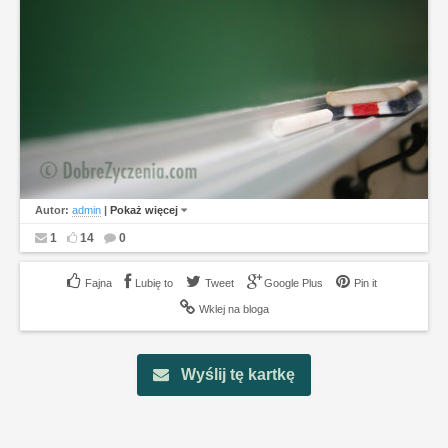
Autor:
admin
|
Pokaż więcej
1
14
0
Lubię to
Tweet
Google Plus
Pin it
Wklej na bloga
Wyślij tę kartkę