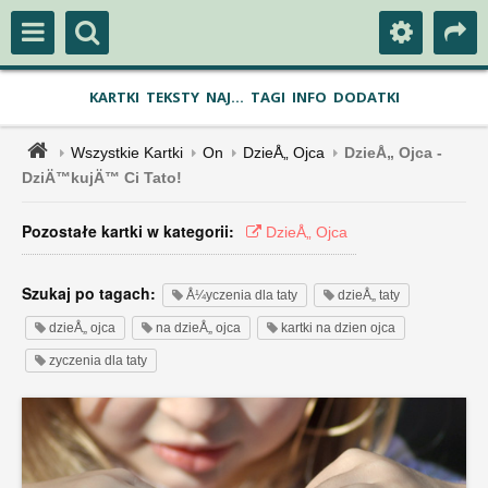
KARTKI
TEKSTY
NAJ...
TAGI
INFO
DODATKI
Wszystkie Kartki
On
DzieÅ„ Ojca
DzieÅ„ Ojca -
DziÄ™kujÄ™ Ci Tato!
Pozostałe kartki w kategorii:
DzieÅ„ Ojca
Szukaj po tagach:
Å¼yczenia dla taty
dzieÅ„ taty
dzieÅ„ ojca
na dzieÅ„ ojca
kartki na dzien ojca
zyczenia dla taty