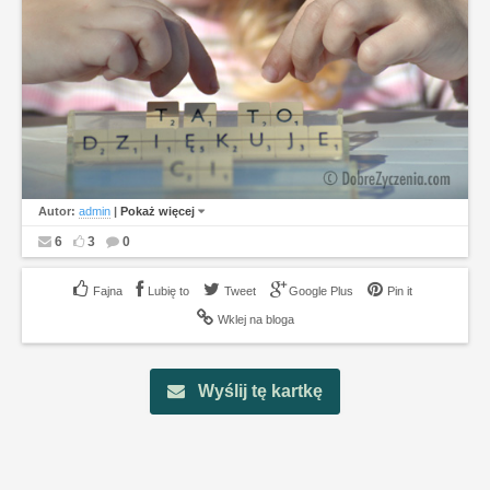
Autor:
admin
|
Pokaż więcej
6
3
0
Lubię to
Tweet
Google Plus
Pin it
Wklej na bloga
Wyślij tę kartkę