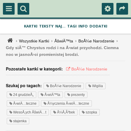
KARTKI
TEKSTY
NAJ...
TAGI
INFO
DODATKI
Wszystkie Kartki
ÅšwiÄ™ta
BoÅ¼e Narodzenie
Gdy siÄ™ Chrystus rodzi i na Å›wiat przychodzi. Ciemna
noc w jasnoÅ›ci promienistej brodzi.
Pozostałe kartki w kategorii:
BoÅ¼e Narodzenie
Szukaj po tagach:
BoÅ¼e Narodzenie
Wigilia
24 grudzieÅ„
Å›wiÄ™ta
prezenty
Å›wiÄ…teczne
Å¼yczenia Å›wiÄ…teczne
WesoÅ‚ych ÅšwiÄ…t
Å¼Å‚Ã³bek
szopka
stajenka