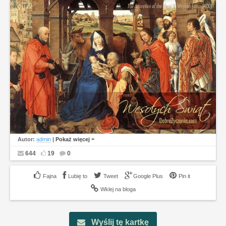
Autor:
admin
|
Pokaż więcej
644
19
0
Lubię to
Tweet
Google Plus
Pin it
Wklej na bloga
Wyślij tę kartkę