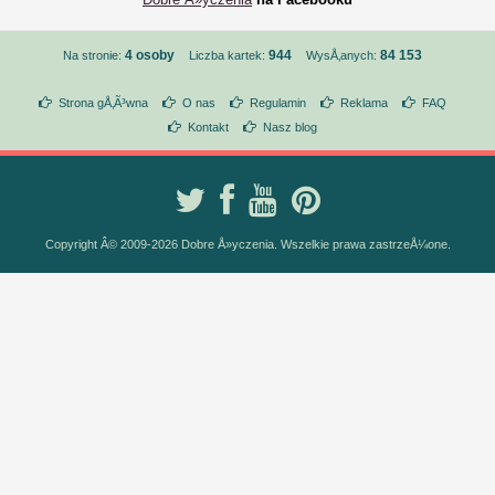
4 osoby
944
84 153
Na stronie:
Liczba kartek:
WysÅ‚anych:
Strona gÅ‚Ã³wna
O nas
Regulamin
Reklama
FAQ
Kontakt
Nasz blog
Copyright Â© 2009-2026 Dobre Å»yczenia. Wszelkie prawa zastrzeÅ¼one.