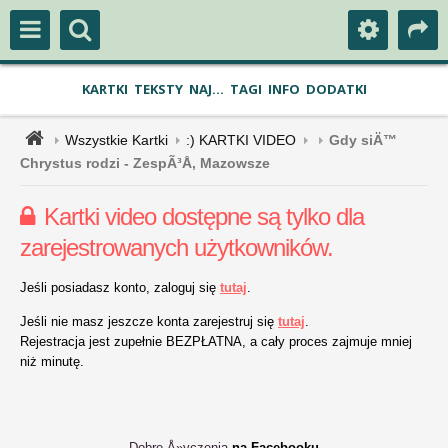
KARTKI
TEKSTY
NAJ...
TAGI
INFO
DODATKI
Wszystkie Kartki
:) KARTKI VIDEO
Gdy siÄ™
Chrystus rodzi - ZespÃ³Å‚ Mazowsze
Kartki video dostępne są tylko dla
zarejestrowanych użytkowników.
Jeśli posiadasz konto, zaloguj się
tutaj
.
Jeśli nie masz jeszcze konta zarejestruj się
tutaj
.
Rejestracja jest zupełnie BEZPŁATNA, a cały proces zajmuje mniej
niż minutę.
Dobre Å»yczenia
na Facebooku