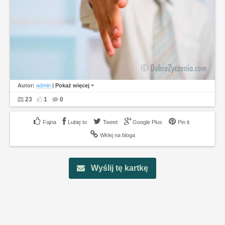
Autor:
admin
|
Pokaż więcej
23
1
0
Lubię to
Tweet
Google Plus
Pin it
Wklej na bloga
Wyślij tę kartkę