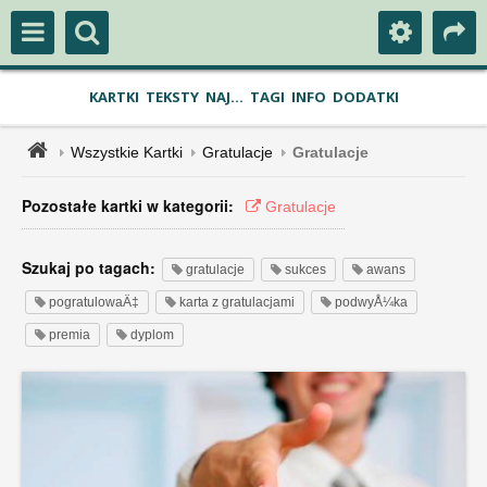
KARTKI
TEKSTY
NAJ...
TAGI
INFO
DODATKI
Wszystkie Kartki
Gratulacje
Gratulacje
Pozostałe kartki w kategorii:
Gratulacje
Szukaj po tagach:
gratulacje
sukces
awans
pogratulowaÄ‡
karta z gratulacjami
podwyÅ¼ka
premia
dyplom