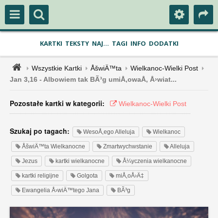
KARTKI
TEKSTY
NAJ...
TAGI
INFO
DODATKI
Wszystkie Kartki
ÅšwiÄ™ta
Wielkanoc-Wielki Post
Jan 3,16 - Albowiem tak BÃ³g umiÅ‚owaÅ‚ Å›wiat...
Pozostałe kartki w kategorii:
Wielkanoc-Wielki Post
Szukaj po tagach:
WesoÅ‚ego Alleluja
Wielkanoc
ÅšwiÄ™ta Wielkanocne
Zmartwychwstanie
Alleluja
Jezus
kartki wielkanocne
Å¼yczenia wielkanocne
kartki religijne
Golgota
miÅ‚oÅ›Ä‡
Ewangelia Å›wiÄ™tego Jana
BÃ³g