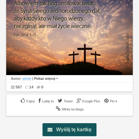
Autor:
admin
|
Pokaż więcej
567
14
0
Lubię to
Tweet
Google Plus
Pin it
Wklej na bloga
Wyślij tę kartkę