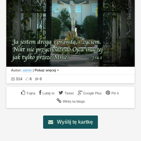
Autor:
admin
|
Pokaż więcej
314
6
0
Lubię to
Tweet
Google Plus
Pin it
Wklej na bloga
Wyślij tę kartkę