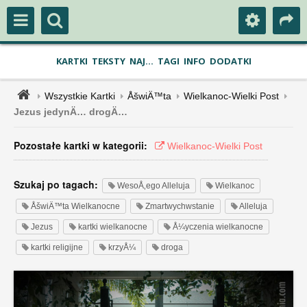
KARTKI
TEKSTY
NAJ...
TAGI
INFO
DODATKI
Wszystkie Kartki
ÅšwiÄ™ta
Wielkanoc-Wielki Post
Jezus jedynÄ… drogÄ…
Pozostałe kartki w kategorii:
Wielkanoc-Wielki Post
Szukaj po tagach:
WesoÅ‚ego Alleluja
Wielkanoc
ÅšwiÄ™ta Wielkanocne
Zmartwychwstanie
Alleluja
Jezus
kartki wielkanocne
Å¼yczenia wielkanocne
kartki religijne
krzyÅ¼
droga