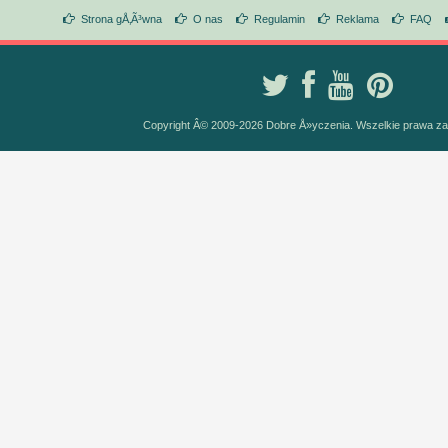
Strona gÅ‚Ã³wna
O nas
Regulamin
Reklama
FAQ
Copyright Â© 2009-2026 Dobre Å»yczenia. Wszelkie prawa z