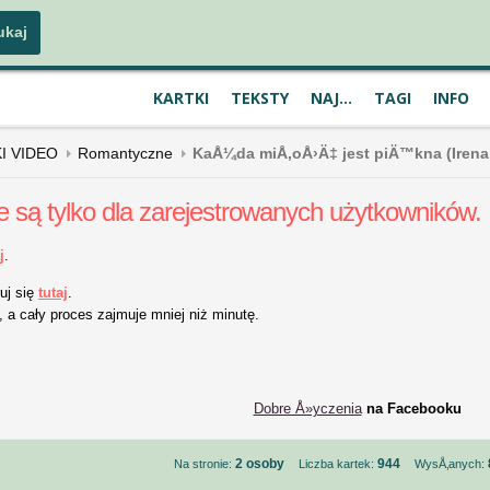
KARTKI
TEKSTY
NAJ...
TAGI
INFO
KI VIDEO
Romantyczne
KaÅ¼da miÅ‚oÅ›Ä‡ jest piÄ™kna (Irena
e są tylko dla zarejestrowanych użytkowników.
j
.
uj się
tutaj
.
 a cały proces zajmuje mniej niż minutę.
Dobre Å»yczenia
na Facebooku
2 osoby
944
Na stronie:
Liczba kartek:
WysÅ‚anych: