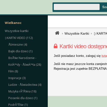
Wielkanoc
Wszystkie kartki
Wszystkie Kartki
:) KART
:) KARTKI VIDEO (112)
Åšmieszne (4)
Kartki video dostępn
Bajki dla dzieci (1)
Jeśli posiadasz konto, zaloguj się
tuta
BoÅ¼e Narodzenie -
Jeśli nie masz jeszcze konta zarejestr
KolÄ™dy - ÅšwiÄ™ta (28)
Rejestracja jest zupełnie BEZPŁATNA,
Film (8)
Inspiracje (3)
Ludzie - Åšwiadectwa (4)
Muzyka rÃ³Å¼na (18)
Piosenki dla dzieci (1)
PodrÃ³Å¼e (1)