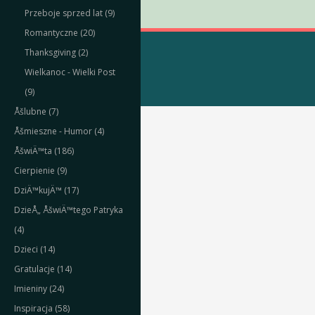
Przeboje sprzed lat (9)
Romantyczne (20)
Thanksgiving (2)
Wielkanoc - Wielki Post
(9)
Åšlubne (7)
Åšmieszne - Humor (4)
ÅšwiÄ™ta (186)
Cierpienie (9)
DziÄ™kujÄ™ (17)
DzieÅ„ ÅšwiÄ™tego Patryka
(4)
Dzieci (14)
Gratulacje (14)
Imieniny (24)
Inspiracja (58)