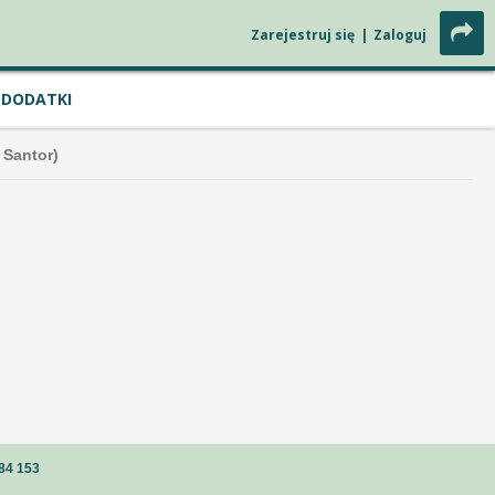
Zarejestruj się
|
Zaloguj
DODATKI
 Santor)
84 153