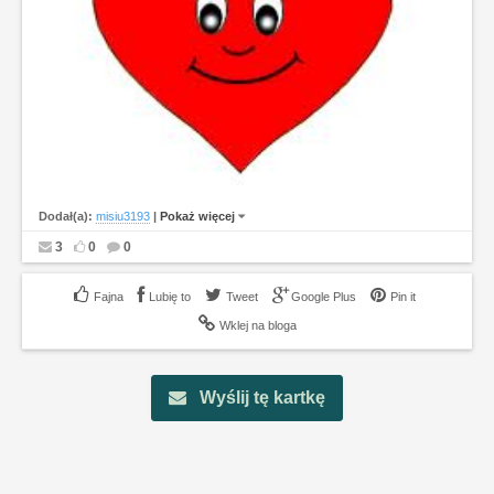
Dodał(a):
misiu3193
|
Pokaż więcej
3
0
0
Lubię to
Tweet
Google Plus
Pin it
Wklej na bloga
Wyślij tę kartkę