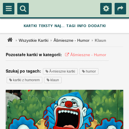
KARTKI
TEKSTY
NAJ...
TAGI
INFO
DODATKI
Wszystkie Kartki
Åšmieszne - Humor
Klaun
Pozostałe kartki w kategorii:
Åšmieszne - Humor
Szukaj po tagach:
Å›mieszne kartki
humor
kartki z humorem
klaun