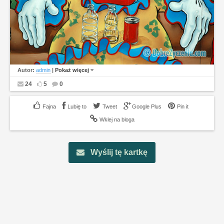
Autor:
admin
|
Pokaż więcej
24
5
0
Lubię to
Tweet
Google Plus
Pin it
Wklej na bloga
Wyślij tę kartkę