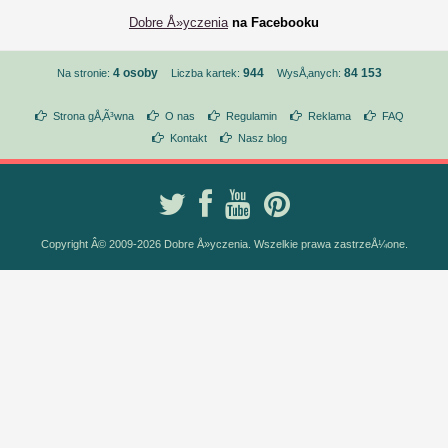
Dobre Å»yczenia
na Facebooku
4 osoby
944
84 153
Na stronie:
Liczba kartek:
WysÅ‚anych:
Strona gÅ‚Ã³wna
O nas
Regulamin
Reklama
FAQ
Kontakt
Nasz blog
Copyright Â© 2009-2026 Dobre Å»yczenia. Wszelkie prawa zastrzeÅ¼one.