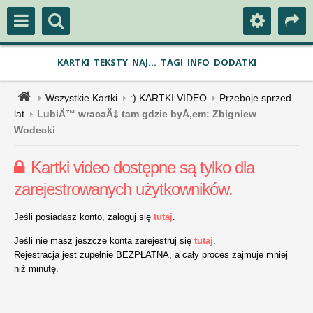
KARTKI
TEKSTY
NAJ...
TAGI
INFO
DODATKI
Wszystkie Kartki
:) KARTKI VIDEO
Przeboje sprzed
lat
LubiÄ™ wracaÄ‡ tam gdzie byÅ‚em: Zbigniew
Wodecki
Kartki video dostępne są tylko dla
zarejestrowanych użytkowników.
Jeśli posiadasz konto, zaloguj się
tutaj
.
Jeśli nie masz jeszcze konta zarejestruj się
tutaj
.
Rejestracja jest zupełnie BEZPŁATNA, a cały proces zajmuje mniej
niż minutę.