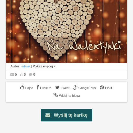
Autor:
admin
|
Pokaż więcej
5
6
0
Lubię to
Tweet
Google Plus
Pin it
Wklej na bloga
Wyślij tę kartkę