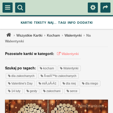
KARTKI
TEKSTY
NAJ...
TAGI
INFO
DODATKI
Wszystkie Kartki
Kocham
Walentynki
Na
Walentynki
Pozostałe kartki w kategorii:
Walentynki
Szukaj po tagach:
kocham
Walentynki
dla zakochanych
Å›wiÄ™to zakochanych
Valentine's Day
miÅ‚oÅ›Ä‡
dla niej
dla niego
14 luty
gesty
zakochani
serce