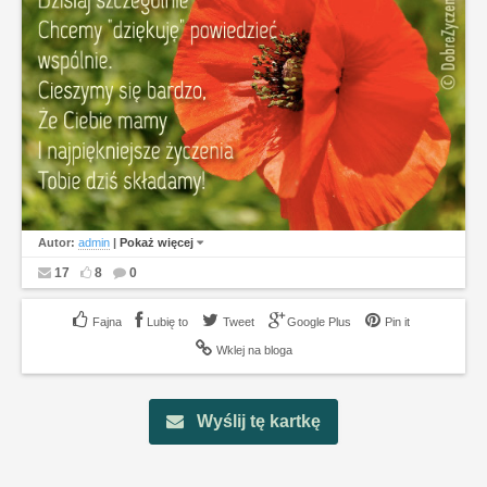
Autor:
admin
|
Pokaż więcej
17
8
0
Lubię to
Tweet
Google Plus
Pin it
Wklej na bloga
Wyślij tę kartkę