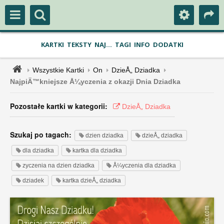
KARTKI
TEKSTY
NAJ...
TAGI
INFO
DODATKI
Wszystkie Kartki
On
DzieÅ„ Dziadka
NajpiÄ™kniejsze Å¼yczenia z okazji Dnia Dziadka
Pozostałe kartki w kategorii:
DzieÅ„ Dziadka
Szukaj po tagach:
dzien dziadka
dzieÅ„ dziadka
dla dziadka
kartka dla dziadka
zyczenia na dzien dziadka
Å¼yczenia dla dziadka
dziadek
kartka dzieÅ„ dziadka