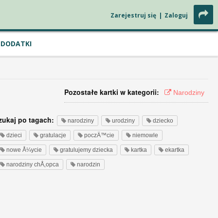
Zarejestruj się
|
Zaloguj
DODATKI
Pozostałe kartki w kategorii:
Narodziny
zukaj po tagach:
narodziny
urodziny
dziecko
dzieci
gratulacje
poczÄ™cie
niemowle
nowe Å¼ycie
gratulujemy dziecka
kartka
ekartka
narodziny chÅ‚opca
narodzin