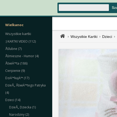
Wielkanoc
Wszystkie kartki
Wszystkie Kartki
Dzieci
:) KARTKI VIDEO (112)
Åšlubne (7)
Åšmieszne - Humor (4)
ÅšwiÄ™ta (186)
Cierpienie (9)
DziÄ™kujÄ™ (17)
DzieÅ„ ÅšwiÄ™tego Patryka
(4)
Dzieci (14)
DzieÅ„ Dziecka (1)
Narodziny (2)