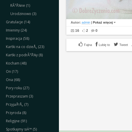
RÃ³Å¼ne (1)
Urodzinowo (3)
Gratulacje (14)
Autor:
admin
|
Pokaż więcej
Imieniny (24)
16
2
0
Inspiracja (58)
Lubię to
Tweet
Kartki na co dzieÅ„ (23)
Kartki z podrÃ³Å¼y (8)
Kocham (48)
On (17)
Ona (68)
Pory roku (27)
Przepraszam (3)
PrzyjaÅºÅ„ (7)
Przyroda (8)
Religijne (91)
Spotkajmy siÄ™ (5)