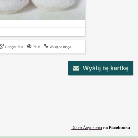
Google Plus
Pin it
Wklej na bloga
Wyślij tę kartkę
Dobre Å»yczenia
na Facebooku