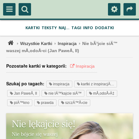
KARTKI
TEKSTY
NAJ...
TAGI
INFO
DODATKI
Wszystkie Kartki
Inspiracja
Nie bÃ³jcie siÄ™
waszej mÅ‚odoÅ›ci (Jan PaweÅ‚ II)
Pozostałe kartki w kategorii:
Inspiracja
Szukaj po tagach:
inspiracja
kartki z inspiracjÄ…
Jan PaweÅ‚ II
nie lÄ™kajcie siÄ™
mÅ‚odoÅ›Ä‡
piÄ™kno
prawda
szczÄ™Å›cie