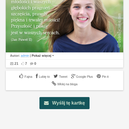
Autor:
admin
|
Pokaż więcej
21
7
0
Lubię to
Tweet
Google Plus
Pin it
Wklej na bloga
Wyślij tę kartkę