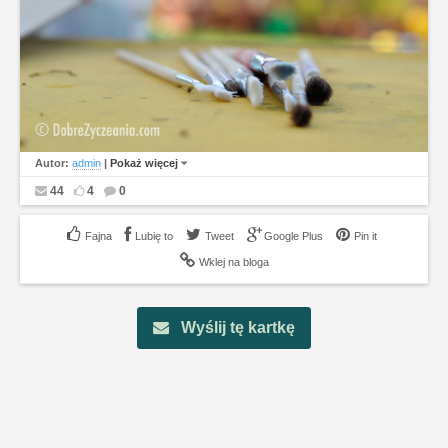
Autor:
admin
|
Pokaż więcej
44
4
0
Lubię to
Tweet
Google Plus
Pin it
Wklej na bloga
Wyślij tę kartkę