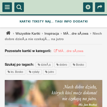
KARTKI
TEKSTY
NAJ...
TAGI
INFO
DODATKI
Wszystkie Kartki
Inspiracja
MÄ…dre sÅ‚owa
Niech
dobre dzieÅ‚a nie czekajÄ… na jutro
Pozostałe kartki w kategorii:
MÄ…dre sÅ‚owa
Szukaj po tagach:
dzieÅ‚a
dobro
Bosko
ks. Bosko
cytaty
jutro