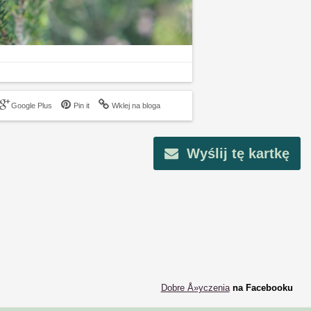
Google Plus
Pin it
Wklej na bloga
Wyślij tę kartkę
Dobre Å»yczenia
na Facebooku