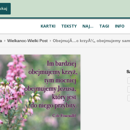
KARTKI
TEKSTY
NAJ...
TAGI
INFO
a
Wielkanoc-Wielki Post
ObejmujÄ…c krzyÅ¼, obejmujemy sam
S