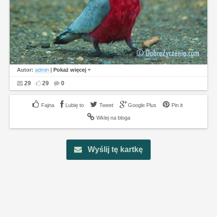
Autor:
admin
|
Pokaż więcej
29
29
0
Lubię to
Tweet
Google Plus
Pin it
Wklej na bloga
Wyślij tę kartkę