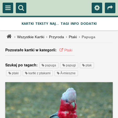
KARTKI
TEKSTY
NAJ...
TAGI
INFO
DODATKI
Wszystkie Kartki
Przyroda
Ptaki
Papuga
Pozostałe kartki w kategorii:
Ptaki
Szukaj po tagach:
papuga
papugi
ptak
ptaki
kartki z ptakami
Å›mieszne