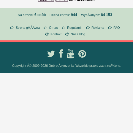
6 osób
944
84 153
Na stronie:
Liczba kartek:
WysÅ‚anych:
Strona gÅ‚Ã³wna
O nas
Regulamin
Reklama
FAQ
Kontakt
Nasz blog
Copyright Â© 2009-2026 Dobre Å»yczenia. Wszelkie prawa zastrzeÅ¼one.