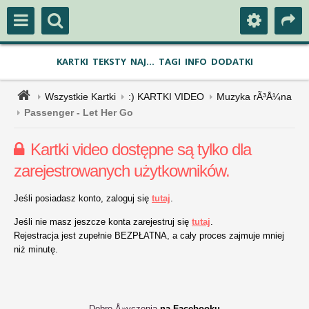
KARTKI
TEKSTY
NAJ...
TAGI
INFO
DODATKI
Wszystkie Kartki
:) KARTKI VIDEO
Muzyka rÃ³Å¼na
Passenger - Let Her Go
Kartki video dostępne są tylko dla
zarejestrowanych użytkowników.
Jeśli posiadasz konto, zaloguj się
tutaj
.
Jeśli nie masz jeszcze konta zarejestruj się
tutaj
.
Rejestracja jest zupełnie BEZPŁATNA, a cały proces zajmuje mniej
niż minutę.
Dobre Å»yczenia
na Facebooku