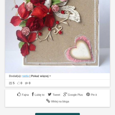
Dodał(a):
taidia
|
Pokaż więcej
5
0
0
Lubię to
Tweet
Google Plus
Pin it
Wklej na bloga