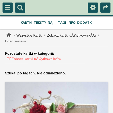
KARTKI
TEKSTY
NAJ...
TAGI
INFO
DODATKI
Wszystkie Kartki
Zobacz kartki uÅ¼ytkownikÃ³w
Pozdrawiam ...
Pozostałe kartki w kategorii:
Zobacz kartki uÅ¼ytkownikÃ³w
Szukaj po tagach:
Nie odnaleziono.